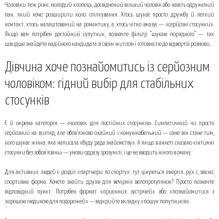
Чоловіки теж різні: молодий хлопець, досвідчений вільний чоловік або навіть одружений
пан, який хоче розширити коло спілкування. Хтось шукає просто дружбу й легкий
контакт, хтось налаштований на романтику, а хтось чітко вказує — «серйозні стосунки».
Якщо вам потрібен достойний супутник, позначте фільтр "шукаю порядного" — так
швидше знайдете надійного кандидата зі своїм житлом і готовністю до відвертої розмови.
Дівчина хоче познайомитись із серйозним
чоловіком: гідний вибір для стабільних
стосунків
Є й окрема категорія — «чоловік для постійних стосунків». Симпатичний чи просто
серйозний на вигляд, але обов’язково охайний і комунікабельний — саме він стане тим,
кого шукає жінка, яка написала «буду рада знайомству». А якщо в анкеті сказано «інтимні
стосунки без зобов’язань» — умови одразу зрозумілі, і це не вводить нікого в оману.
Для активних людей є розділ «партнери по спорту»: тут цінуються енергія, рух і, звісно,
спортивна форма. Хочете знайти друзів для вечірніх велопрогулянок? Просто позначте
відповідний пункт. Потрібен формат «приємних зустрічей» або «познайомитися з
хорошою людиною для подорожей» — відкрийте вкладку «пошук попутників».