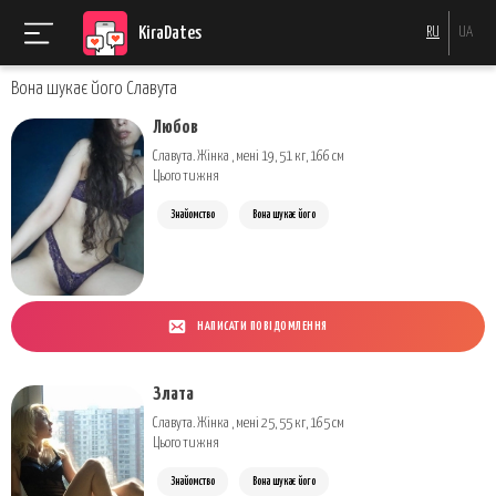
KiraDates
RU
UA
Вона шукає його Славута
Любов
Славута. Жінка , мені 19, 51 кг, 166 см
Цього тижня
Знайомство
Вона шукає його
НАПИСАТИ ПОВІДОМЛЕННЯ
Злата
Славута. Жінка , мені 25, 55 кг, 165 см
Цього тижня
Знайомство
Вона шукає його