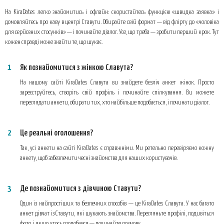
На KiraDates легко знайомитись і офлайн: скористайтесь функцією «швидка заявка» і
домовляйтесь про каву в центрі Ставути. Обирайте свій формат — від флірту до «чоловіка
для серйозних стосунків» — і починайте діалог. Усе, що треба — зробити перший крок. Тут
кожен справді може знайти те, що шукає.
Як познайомитися з жінкою Славута?
На нашому сайті KiraDates Славута ви знайдете безліч анкет жінок. Просто
зареєструйтесь, створіть свій профіль і починайте спілкування. Ви можете
переглядати анкети, обирати тих, хто найбільше подобається, і починати діалог.
Це реальні оголошення?
Так, усі анкети на сайті KiraDates є справжніми. Ми ретельно перевіряємо кожну
анкету, щоб забезпечити чесні знайомства для наших користувачів.
Де познайомитися з дівчиною Ставути?
Один із найпростіших та безпечних способів — це KiraDates Славута. У нас багато
анкет дівчат із Ставути, які шукають знайомства. Перегляньте профілі, подивіться
фото, і якщо хтось сподобався — починайте розмову.