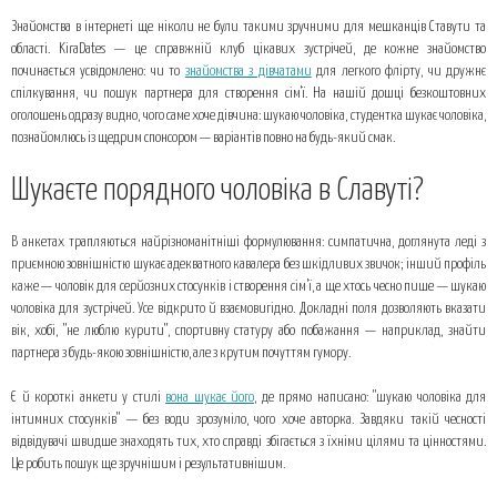
Шукаєте порядного чоловіка в Славуті?
Знайомства в інтернеті ще ніколи не були такими зручними для мешканців Ставути та
Дівчина хоче познайомитись із серйозним чоловіком: гідний вибір для
області. KiraDates — це справжній клуб цікавих зустрічей, де кожне знайомство
стабільних стосунків
починається усвідомлено: чи то
знайомства з дівчатами
для легкого флірту, чи дружнє
спілкування, чи пошук партнера для створення сім'ї. На нашій дошці безкоштовних
Топ 3 поради від нас:
оголошень одразу видно, чого саме хоче дівчина: шукаю чоловіка, студентка шукає чоловіка,
познайомлюсь із щедрим спонсором — варіантів повно на будь-який смак.
Шукаєте порядного чоловіка в Славуті?
В анкетах трапляються найрізноманітніші формулювання: симпатична, доглянута леді з
приємною зовнішністю шукає адекватного кавалера без шкідливих звичок; інший профіль
каже — чоловік для серйозних стосунків і створення сім’ї, а ще хтось чесно пише — шукаю
чоловіка для зустрічей. Усе відкрито й взаємовигідно. Докладні поля дозволяють вказати
вік, хобі, "не люблю курити", спортивну статуру або побажання — наприклад, знайти
партнера з будь-якою зовнішністю, але з крутим почуттям гумору.
Є й короткі анкети у стилі
вона шукає його
, де прямо написано: "шукаю чоловіка для
інтимних стосунків" — без води зрозуміло, чого хоче авторка. Завдяки такій чесності
відвідувачі швидше знаходять тих, хто справді збігається з їхніми цілями та цінностями.
Це робить пошук ще зручнішим і результативнішим.