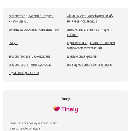
знайомства з дівчатами в інтернеті
жінки шукають чоловіка для шлюбу
хмельницький
кам'янець-подільський
вона шукає його знайомства шепетівка
знайомства з дівчатами в інтернеті
нетішин
славута
шукаю чоловіка для життя з номером
телефону старокостянтинів
знайомство з дівчиною полонне
шукає хлопця красилів
знайомства з жінками волочиськ
вона шукає його знайомства ізяслав
шукає хлопця містечко
Tinely
Свіжий сайт для пошуку чоловіків і жінок
Ніякого спаму, ботів і вірусів