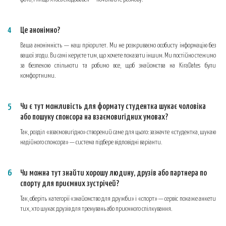
Це анонімно?
Ваша анонімність — наш пріоритет. Ми не розкриваємо особисту інформацію без
вашої згоди. Ви самі керуєте тим, що хочете показати іншим. Ми постійно стежимо
за безпекою спільноти та робимо все, щоб знайомства на KiraDates були
комфортними.
Чи є тут можливість для формату студентка шукає чоловіка
або пошуку спонсора на взаємовигідних умовах?
Так, розділ «взаємовигідно» створений саме для цього: зазначте «студентка, шукаю
надійного спонсора» — система підбере відповідні варіанти.
Чи можна тут знайти хорошу людину, друзів або партнера по
спорту для приємних зустрічей?
Так, оберіть категорії «знайомство для дружби» і «спорт» — сервіс покаже анкети
тих, хто шукає друзів для тренувань або приємного спілкування.