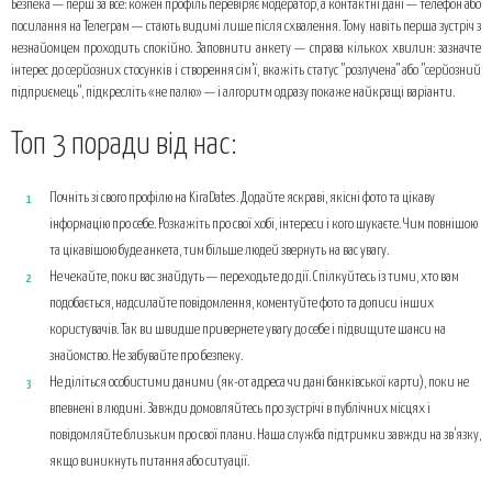
Безпека — перш за все: кожен профіль перевіряє модератор, а контактні дані — телефон або
посилання на Телеграм — стають видимі лише після схвалення. Тому навіть перша зустріч з
незнайомцем проходить спокійно. Заповнити анкету — справа кількох хвилин: зазначте
інтерес до серйозних стосунків і створення сім’ї, вкажіть статус "розлучена" або "серйозний
підприємець", підкресліть «не палю» — і алгоритм одразу покаже найкращі варіанти.
Топ 3 поради від нас:
Почніть зі свого профілю на KiraDates. Додайте яскраві, якісні фото та цікаву
інформацію про себе. Розкажіть про свої хобі, інтереси і кого шукаєте. Чим повнішою
та цікавішою буде анкета, тим більше людей звернуть на вас увагу.
Не чекайте, поки вас знайдуть — переходьте до дії. Спілкуйтесь із тими, хто вам
подобається, надсилайте повідомлення, коментуйте фото та дописи інших
користувачів. Так ви швидше привернете увагу до себе і підвищите шанси на
знайомство. Не забувайте про безпеку.
Не діліться особистими даними (як-от адреса чи дані банківської карти), поки не
впевнені в людині. Завжди домовляйтесь про зустрічі в публічних місцях і
повідомляйте близьким про свої плани. Наша служба підтримки завжди на зв’язку,
якщо виникнуть питання або ситуації.