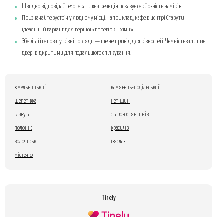
Швидко відповідайте: оперативна реакція показує серйозність намірів.
Призначайте зустріч у людному місці: наприклад, кафе в центрі Ставути —
ідеальний варіант для першої «перевірки хімії».
Зберігайте повагу: різні погляди — ще не привід для різкостей. Чемність залишає
двері відкритими для подальшого спілкування.
хмельницький
кам'янець-подільський
шепетівка
нетішин
славута
старокостянтинів
полонне
красилів
волочиськ
ізяслав
містечко
Tinely