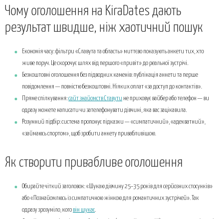
Чому оголошення на KiraDates дають
результат швидше, ніж хаотичний пошук
Економія часу: фільтри «Славута та область» миттєво показують анкети тих, хто
живе поруч. Це скорочує шлях від першого «привіт» до реальної зустрічі.
Безкоштовні оголошення без підводних каменів: публікація анкети та перше
повідомлення — повністю безкоштовні. Ніяких оплат «за доступ до контактів».
Пряме спілкування:
сайт знайомств Ставути
не приховує вайбер або телефон — ви
одразу можете написати чи зателефонувати дівчині, яка вас зацікавила.
Розумний підбір: система пропонує підказки — «симпатичний», «адекватний»,
«займаюсь спортом», щоб зробити анкету привабливішою.
Як створити привабливе оголошення
Обирайте чіткий заголовок: «Шукаю дівчину 25–35 років для серйозних стосунків»
або «Познайомлюсь із симпатичною жінкою для романтичних зустрічей». Так
одразу зрозуміло, кого
він шукає
.