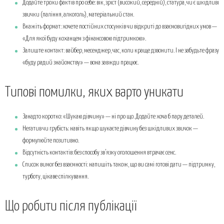
Додайте трохи фактів про себе: вік, зріст (високий, середній), статура, чи є шкідливі
звички (паління, алкоголь), матеріальний стан.
Вкажіть формат: хочете постійних стосунків чи відкриті до взаємовигідних умов —
«Для якої буду коханцем з фінансовою підтримкою».
Залиште контакт: вайбер, месенджер, час, коли краще дзвонити. І не забудьте фразу
«буду радий знайомству» — вона завжди працює.
Типові помилки, яких варто уникати
Занадто коротко: «Шукаю дівчину» — ні про що. Додайте хоча б пару деталей.
Негатив чи грубість: навіть якщо шукаєте дівчину без шкідливих звичок —
формулюйте позитивно.
Відсутність контактів: без способу зв’язку оголошення втрачає сенс.
Список вимог без взаємності: напишіть також, що ви самі готові дати — підтримку,
турботу, цікаве спілкування.
Що робити після публікації