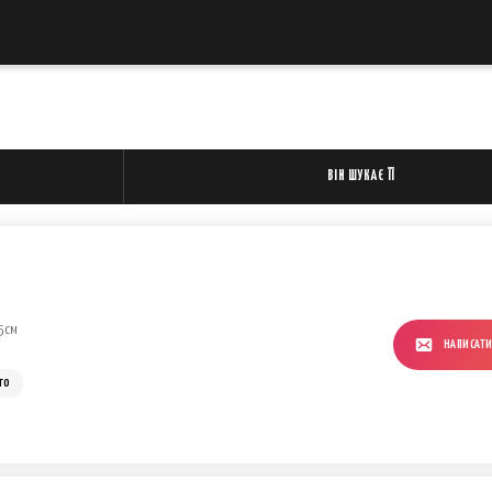
ВІН ШУКАЄ ЇЇ
5 см
НАПИСАТ
го