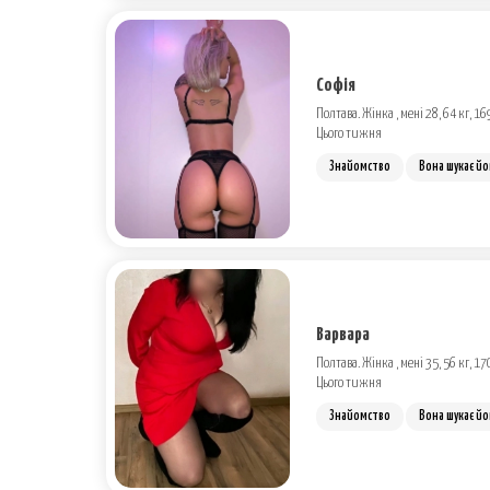
Софія
Полтава. Жінка , мені 28, 64 кг, 16
Цього тижня
Знайомство
Вона шукає йо
Варвара
Полтава. Жінка , мені 35, 56 кг, 17
Цього тижня
Знайомство
Вона шукає йо