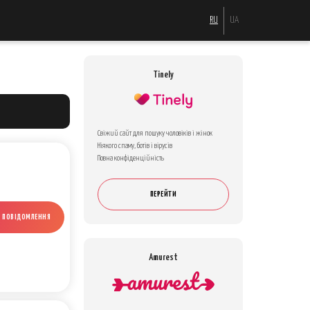
RU
UA
Tinely
Свіжий сайт для пошуку чоловіків і жінок
Ніякого спаму, ботів і вірусів
Повна конфіденційність
ПЕРЕЙТИ
И ПОВІДОМЛЕННЯ
Amurest