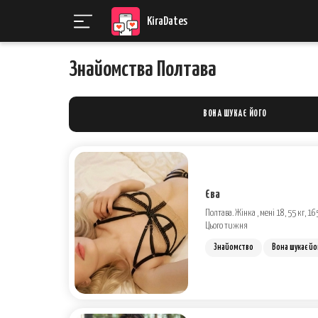
KiraDates
Знайомства Полтава
ВОНА ШУКАЄ ЙОГО
Єва
Полтава. Жінка , мені 18, 55 кг, 16
Цього тижня
Знайомство
Вона шукає йо