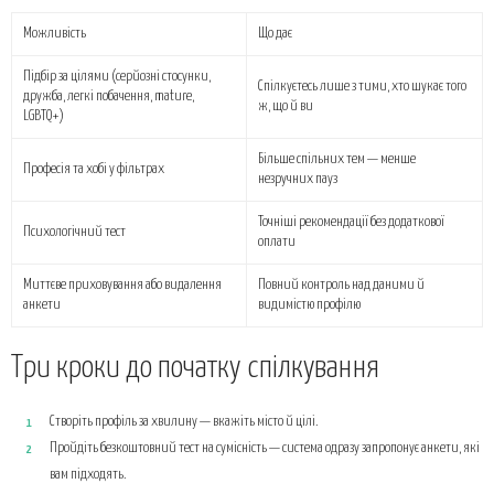
Можливість
Що дає
Підбір за цілями (серйозні стосунки,
Спілкуєтесь лише з тими, хто шукає того
дружба, легкі побачення, mature,
ж, що й ви
LGBTQ+)
Більше спільних тем — менше
Професія та хобі у фільтрах
незручних пауз
Точніші рекомендації без додаткової
Психологічний тест
оплати
Миттєве приховування або видалення
Повний контроль над даними й
анкети
видимістю профілю
Три кроки до початку спілкування
Створіть профіль за хвилину — вкажіть місто й цілі.
Пройдіть безкоштовний тест на сумісність — система одразу запропонує анкети, які
вам підходять.