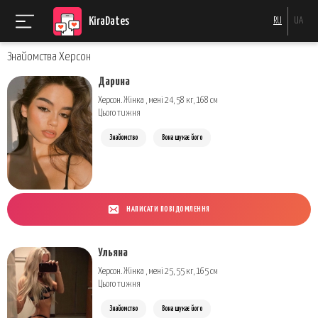
KiraDates
RU
UA
Знайомства Херсон
Дарина
Херсон. Жінка , мені 24, 58 кг, 168 см
Цього тижня
Знайомство
Вона шукає його
НАПИСАТИ ПОВІДОМЛЕННЯ
Ульяна
Херсон. Жінка , мені 25, 55 кг, 165 см
Цього тижня
Знайомство
Вона шукає його