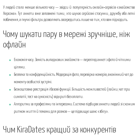
Чому шукати пару в мережі зручніше, ніж офлайн
У людей стало менше вільного часу — звідси й популярність онлайн‑сервісів «знайомства
Чим KiraDates кращий за конкурентів
Херсона». Тут анкети вже заповнені тими, хто шукає серйозні стосунки, дружбу або легкі
побачення, а гнучкі фільтри дозволяють зосередитись лише на тих, хто вам підходить.
Три кроки до початку спілкування
Формати знайомств на KiraDates
Чому шукати пару в мережі зручніше, ніж
Як зробити анкету помітною
офлайн
Безпечне спілкування
Економія часу. Замість випадкових знайомств — перегляд анкет з фото й чіткими
цілями.
Безпека та конфіденційність. Модерація фото, перевірка номерів, анонімний чат до
моменту особистої зустрічі.
Безкоштовна реєстрація і базові функції. Більшість можливостей (лайки, чат при
симпатії, тест на сумісність) відкриті без оплати.
Алгоритми за професіями та інтересами. Система підбирає анкети людей зі схожим
ритмом життя й темами для розмов — це підвищує шанс «збігу».
Чим KiraDates кращий за конкурентів