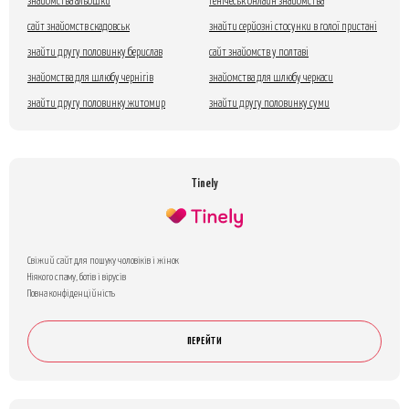
знайомства альошки
генічеськ онлайн знайомства
сайт знайомств скадовськ
знайти серйозні стосунки в голої пристані
знайти другу половинку берислав
сайт знайомств у полтаві
знайомства для шлюбу чернігів
знайомства для шлюбу черкаси
знайти другу половинку житомир
знайти другу половинку суми
Tinely
Свіжий сайт для пошуку чоловіків і жінок
Ніякого спаму, ботів і вірусів
Повна конфіденційність
ПЕРЕЙТИ