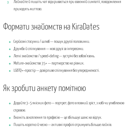
Лайкайте й пишіть: чат відкривається при взаємній симпатії, повідомлення
приходять миттєво.
Формати знайомств на KiraDates
Серйозні стосунки / шлюб — пошук другої половинки.
Дружба й спілкування — нові друзі за інтересами.
Легкі знайомства / speed‑dating — зустрічі без зобов’язань.
Mature‑знайомства 35+ — партнерство на рівних.
LGBTQ+‑простір — довірливе спілкування без упередженості.
Як зробити анкету помітною
Додайте 3–5 якісних фото — портрет, фото в повний зріст, з хобі чи улюбленою
справою.
Вкажіть захоплення та професію — це збільшує шанс на відгук.
Пишіть коротко й чесно — активні профілі отримують більше лайків.