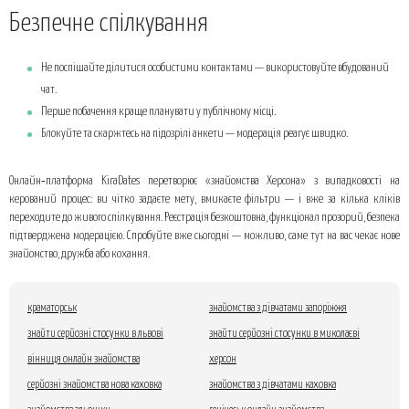
Безпечне спілкування
Не поспішайте ділитися особистими контактами — використовуйте вбудований
чат.
Перше побачення краще планувати у публічному місці.
Блокуйте та скаржтесь на підозрілі анкети — модерація реагує швидко.
Онлайн‑платформа KiraDates перетворює «знайомства Херсона» з випадковості на
керований процес: ви чітко задаєте мету, вмикаєте фільтри — і вже за кілька кліків
переходите до живого спілкування. Реєстрація безкоштовна, функціонал прозорий, безпека
підтверджена модерацією. Спробуйте вже сьогодні — можливо, саме тут на вас чекає нове
знайомство, дружба або кохання.
краматорськ
знайомства з дівчатами запоріжжя
знайти серйозні стосунки в львові
знайти серйозні стосунки в миколаєві
вінниця онлайн знайомства
херсон
серйозні знайомства нова каховка
знайомства з дівчатами каховка