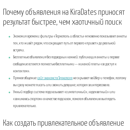
Почему объявления на KiraDates приносят
результат быстрее, чем хаотичный поиск
Экономия времени: фильтры «Тернополь и область» мгновенно показывают анкеты
тех, кто живёт рядом, что сокращает путь от первого «привет» до реальной
встречи.
Бесплатные объявления без подводных камней: публикация анкеты и первое
сообщение остаются полностью бесплатными — никакой платы «за доступ к
контактам».
Прямое общение:
сайт знакомств Тернополя
не скрывает вайбер и телефон, поэтому
вы сразу можете писать или звонить девушке, которая заинтересовала.
Умный подбор: система подсказывает «симпатичный», «адекватный» или
«занимаюсь спортом» в качестве подсказок, помогая объявлению выглядеть
привлекательно.
Как создать привлекательное объявление