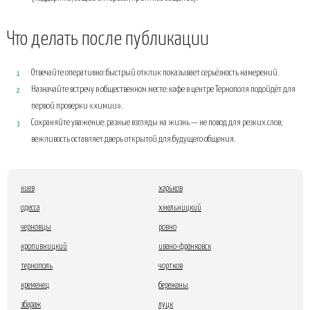
Что делать после публикации
Отвечайте оперативно: быстрый отклик показывает серьёзность намерений.
Назначайте встречу в общественном месте: кафе в центре Тернополя подойдёт для
первой проверки «химии».
Сохраняйте уважение: разные взгляды на жизнь — не повод для резких слов;
вежливость оставляет дверь открытой для будущего общения.
киев
харьков
одесса
хмельницкий
черновцы
ровно
кропивницкий
ивано-франковск
тернополь
чортков
кременец
бережаны
збараж
луцк