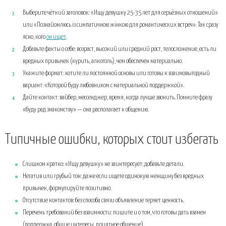
Выберите чёткий заголовок: «Ищу девушку 25-35 лет для серьёзных отношений»
или «Познайомлюсь із симпатичною жінкою для романтических встреч». Так сразу
ясно, кого
он ищет
.
Добавьте факты о себе: возраст, высокий или средний рост, телосложение, есть ли
вредных привычек (курить, алкоголь), чем обеспечен материально.
Укажите формат: хотите ли постоянной основы или готовы к взаимовыгодный
вариант: «Которой буду любовником с материальной поддержкой».
Дайте контакт: вайбер, мессенджер, время, когда лучше звонить. Помните фразу
«буду рад знакомству» — она располагает к общению.
Типичные ошибки, которых стоит избегать
Слишком кратко: «Ищу девушку» не заинтересует; добавьте детали.
Негатив или грубый тон: даже если ищете одинокую женщину без вредных
привычек, формулируйте позитивно.
Отсутствие контактов: без способа связи объявление теряет ценность.
Перечень требований без взаимности: пишите и о том, что готовы дать взамен
(поддержка, общие интересы, приятное общение).