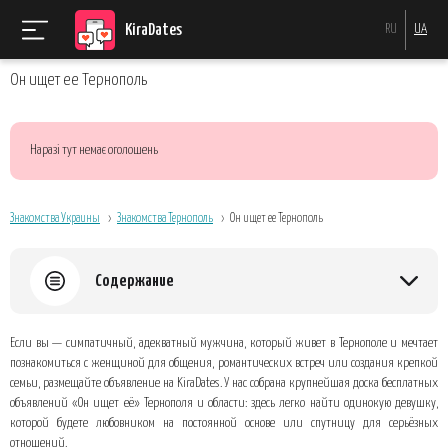
KiraDates
RU
UA
Он ищет ее Тернополь
Наразі тут немає оголошень
Знакомства Украины
Знакомства Тернополь
Он ищет ее Тернополь
Содержание
Почему объявления на KiraDates приносят результат быстрее, чем
Если вы — симпатичный, адекватный мужчина, который живет в Тернополе и мечтает
хаотичный поиск
познакомиться с женщиной для общения, романтических встреч или создания крепкой
Как создать привлекательное объявление
семьи, размещайте объявление на KiraDates. У нас собрана крупнейшая доска бесплатных
объявлений «Он ищет её» Тернополя и области: здесь легко найти одинокую девушку,
Типичные ошибки, которых стоит избегать
которой будете любовником на постоянной основе или спутницу для серьёзных
Что делать после публикации
отношений.