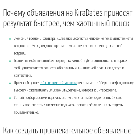
Почему объявления на KiraDates приносят
результат быстрее, чем хаотичный поиск
Экономия времени: фильтры «Славянск и область» мгновенно показывают анкеты
тех, кто живёт рядом, что сокращает путь от первого «привет» до реальной
встречи.
Бесплатные объявления без подводных камней: публикация анкеты и первое
сообщение остаются полностью бесплатными — никакой платы «за доступ к
контактам».
Прямое общение:
сайт знакомств Славянска
не скрывает вайбер и телефон, поэтому
вы сразу можете писать или звонить девушке, которая заинтересовала.
Умный подбор: система подсказывает «симпатичный», «адекватный» или
«занимаюсь спортом» в качестве подсказок, помогая объявлению выглядеть
привлекательно.
Как создать привлекательное объявление