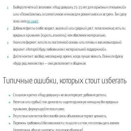
Выберите чёткий заголовок: «Ищу девушку 25-35 лет для серьёзных отношений»
или «Познайомлюсь із симпатичною жінкою для романтических встреч». Так сразу
ясно, кого
он ищет
.
Добавьте факты о себе: возраст, высокий или средний рост, телосложение, есть ли
вредных привычек (курить, алкоголь), чем обеспечен материально.
Укажите формат: хотите ли постоянной основы или готовы к взаимовыгодный
вариант: «Которой буду любовником с материальной поддержкой».
Дайте контакт: вайбер, мессенджер, время, когда лучше звонить. Помните фразу
«буду рад знакомству» — она располагает к общению.
Типичные ошибки, которых стоит избегать
Слишком кратко: «Ищу девушку» не заинтересует; добавьте детали.
Негатив или грубый тон: даже если ищете одинокую женщину без вредных
привычек, формулируйте позитивно.
Отсутствие контактов: без способа связи объявление теряет ценность.
Перечень требований без взаимности: пишите и о том, что готовы дать взамен
(поддержка, общие интересы, приятное общение).