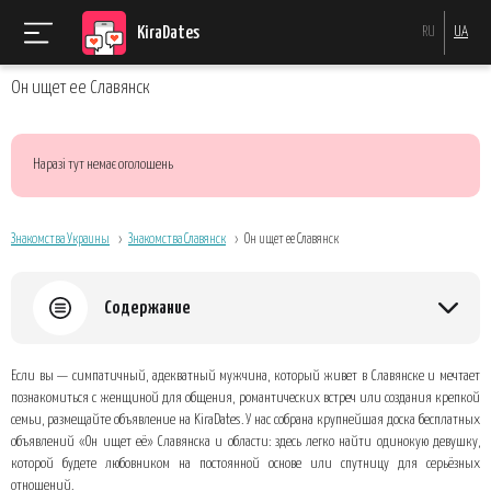
KiraDates
RU
UA
Он ищет ее Славянск
Наразі тут немає оголошень
Знакомства Украины
Знакомства Славянск
Он ищет ее Славянск
Содержание
Почему объявления на KiraDates приносят результат быстрее, чем
Если вы — симпатичный, адекватный мужчина, который живет в Славянске и мечтает
хаотичный поиск
познакомиться с женщиной для общения, романтических встреч или создания крепкой
Как создать привлекательное объявление
семьи, размещайте объявление на KiraDates. У нас собрана крупнейшая доска бесплатных
объявлений «Он ищет её» Славянска и области: здесь легко найти одинокую девушку,
Типичные ошибки, которых стоит избегать
которой будете любовником на постоянной основе или спутницу для серьёзных
Что делать после публикации
отношений.