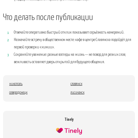
Что делать после публикации
Отвечайте оперативно: быстрый отклик показывает серьёзность намерений.
Назначайте встречу в общественном месте: кафе в центре Славянска подойдёт для
первой проверки «химии».
Сохраняйте уважение: разные взгляды на жизнь — не повод для резких слов;
вежливость оставляет дверь открытой для будущего общения.
никополь
славянск
северодонецк
лисичанск
Tinely