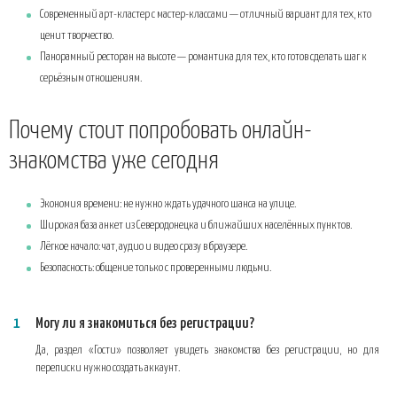
Современный арт-кластер с мастер-классами — отличный вариант для тех, кто
ценит творчество.
Панорамный ресторан на высоте — романтика для тех, кто готов сделать шаг к
серьёзным отношениям.
Почему стоит попробовать онлайн-
знакомства уже сегодня
Экономия времени: не нужно ждать удачного шанса на улице.
Широкая база анкет из Северодонецка и ближайших населённых пунктов.
Лёгкое начало: чат, аудио и видео сразу в браузере.
Безопасность: общение только с проверенными людьми.
Могу ли я знакомиться без регистрации?
Да, раздел «Гости» позволяет увидеть знакомства без регистрации, но для
переписки нужно создать аккаунт.