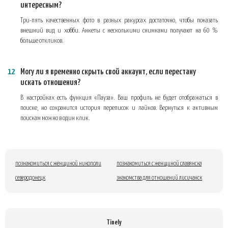
интересным?
Три-пять качественных фото в разных ракурсах достаточно, чтобы показать
внешний вид и хобби. Анкеты с несколькими снимками получают на 60 %
больше откликов.
Могу ли я временно скрыть свой аккаунт, если перестану
искать отношения?
В настройках есть функция «Пауза». Ваш профиль не будет отображаться в
поиске, но сохранится история переписок и лайков. Вернуться к активным
поискам можно в один клик.
познакомиться с женщиной никополи
познакомиться с женщиной славянска
северодонецк
знакомства для отношений лисичанск
Tinely