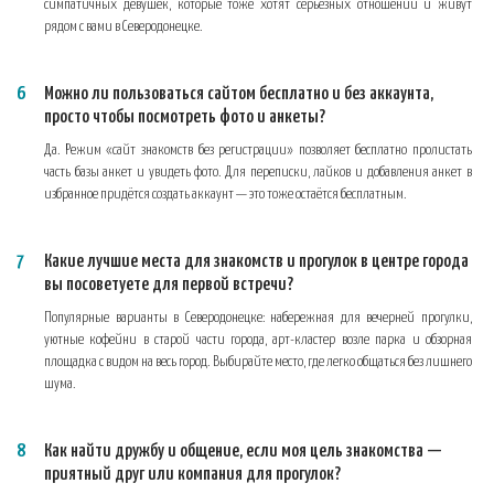
симпатичных девушек, которые тоже хотят серьёзных отношений и живут
рядом с вами в Северодонецке.
Можно ли пользоваться сайтом бесплатно и без аккаунта,
просто чтобы посмотреть фото и анкеты?
Да. Режим «сайт знакомств без регистрации» позволяет бесплатно пролистать
часть базы анкет и увидеть фото. Для переписки, лайков и добавления анкет в
избранное придётся создать аккаунт — это тоже остаётся бесплатным.
Какие лучшие места для знакомств и прогулок в центре города
вы посоветуете для первой встречи?
Популярные варианты в Северодонецке: набережная для вечерней прогулки,
уютные кофейни в старой части города, арт-кластер возле парка и обзорная
площадка с видом на весь город. Выбирайте место, где легко общаться без лишнего
шума.
Как найти дружбу и общение, если моя цель знакомства —
приятный друг или компания для прогулок?