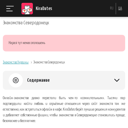
KiraDates
RU
UA
Знакомства Северодонецк
Наразі тут немає оголошень
Знакомства Украины
Знакомства Северодонецк
Содержание
Знакомства Северодонецк для отношений, дружбы и общения
Онлайн-знакомства давно перестали быть чем-то «сомнительным». Тысячи пар
Что делает наш сервис особенным
подтвердили: найти любовь и серьёзные отношения через сайт знакомств так же
естественно, как встретиться офлайн в кафе. KiraDates берёт лучшие решения конкурентов
Как познакомиться в Северодонецке за 3 шага
и добавляет собственные фишки, чтобы знакомства в Северодонецке становились проще,
Лучшие места для первой встречи в Северодонецке
безопаснее и бесплатнее.
Почему стоит попробовать онлайн-знакомства уже сегодня