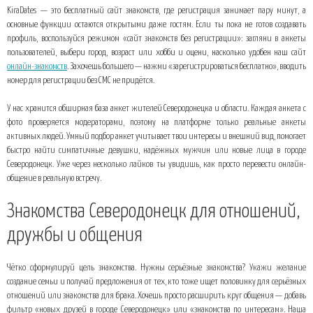
KiraDates — это бесплатный сайт знакомств, где регистрация занимает пару минут, а
основные функции остаются открытыми даже гостям. Если ты пока не готов создавать
профиль, воспользуйся режимом «сайт знакомств без регистрации»: загляни в анкеты
пользователей, выбери город, возраст или хобби и оцени, насколько удобен наш сайт
онлайн-знакомств
. Захочешь большего — нажми «зарегистрироваться бесплатно», вводить
номер для регистрации без СМС не придётся.
У нас хранится обширная база анкет жителей Северодонецка и области. Каждая анкета с
фото проверяется модераторами, поэтому на платформе только реальные анкеты
активных людей. Умный подбор анкет учитывает твои интересы и внешний вид, помогает
быстро найти симпатичные девушки, надёжных мужчин или новые лица в городе
Северодонецк. Уже через несколько лайков ты увидишь, как просто перевести онлайн-
общение в реальную встречу.
Знакомства Северодонецк для отношений,
дружбы и общения
Чётко сформулируй цель знакомства. Нужны серьёзные знакомства? Укажи желание
создание семьи и получай предложения от тех, кто тоже ищет половинку для серьёзных
отношений или знакомства для брака. Хочешь просто расширить круг общения — добавь
фильтр «новых друзей в городе Северодонецк» или «знакомства по интересам». Наша