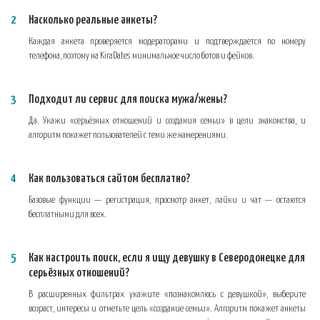
Насколько реальные анкеты?
Каждая анкета проверяется модераторами и подтверждается по номеру
телефона, поэтому на KiraDates минимальное число ботов и фейков.
Подходит ли сервис для поиска мужа/жены?
Да. Укажи «серьёзных отношений и создания семьи» в цели знакомства, и
алгоритм покажет пользователей с теми же намерениями.
Как пользоваться сайтом бесплатно?
Базовые функции — регистрация, просмотр анкет, лайки и чат — остаются
бесплатными для всех.
Как настроить поиск, если я ищу девушку в Северодонецке для
серьёзных отношений?
В расширенных фильтрах укажите «познакомлюсь с девушкой», выберите
возраст, интересы и отметьте цель «создание семьи». Алгоритм покажет анкеты