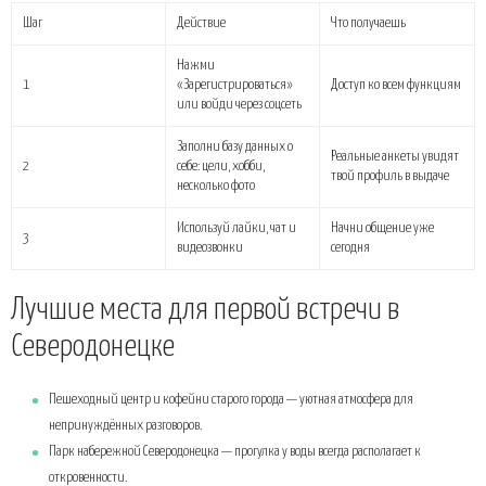
Шаг
Действие
Что получаешь
Нажми
1
«Зарегистрироваться»
Доступ ко всем функциям
или войди через соцсеть
Заполни базу данных о
Реальные анкеты увидят
2
себе: цели, хобби,
твой профиль в выдаче
несколько фото
Используй лайки, чат и
Начни общение уже
3
видеозвонки
сегодня
Лучшие места для первой встречи в
Северодонецке
Пешеходный центр и кофейни старого города — уютная атмосфера для
непринуждённых разговоров.
Парк набережной Северодонецка — прогулка у воды всегда располагает к
откровенности.