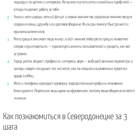
подходит по целям и интересам. Не нужно листать сотни случайных профилей —
алгоритм делает работу за тебя.
Укажи, чего ищешь: лёгкий флирт и новые знакомства, серьёзные знакомства для
создания семьи, дружбу или деловое общение. Фильтры помогут быстро найти
единомышленников.
Регистрация занимает пару минут, а сайт знакомств без регистрации позволяет
сперва «приглядеться» — просмотреть анкеты пользователей и увидеть, как всё
устроено.
Город, район, возраст, профессия, интересы, вера — выбирай важные параметры и
находи людей «по душе» так же легко, как на специализированных проектах
вроде LinkYou.
Фото и телефоны проходят проверку; подозрительные профили мгновенно
блокируются. Переписка защищена шифрованием, поэтому ваше общение остаётся
личным.
Как познакомиться в Северодонецке за 3
шага