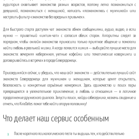
аудитория охватывает знакомства разных возрастов, поэтому легко познакомиться с
девушкой, познакомиться с женщиной, написать «познакомлюсь с мужчиной» или
настроить фильтр «знакомства без вредных привычек».
Для быстрого старта доступен чат знакомств: обмен сообщениями, аудио, видео, а если
нужно — приватный «интим-чат» с согласия обеих сторон. Алгоритмы следят за
порядком, чтобы онлайн-знакомства приносили только приятное общение и помогали
найти любовь в реальной жизни. А когда появится химия — выбирайте лучшие места для
знакомств: вечерняя набережная, уютные кофейни или тематические коворкинги и
договаривайтесь о встречах в городе Северодонецк.
Присоединяйся сейчас, и убедись, что наш сайт знакомств — действительно лучший сайт
знакомств Северодонецк для мужчинам и женщинам, которые ценят открытость,
безопасность и конкретные серьёзные намерения. Здесь одиночество и поиск пары
превращаются в увлекательное приключение, а любовь и отношения — в логичное
продолжение дружеского диалога. Запусти поиск, найди собеседника, назначь свидание и
отметь, что KiraDates помог тебе найти вторую половинку!
Что делает наш сервис особенным
После короткого психологического теста ты видишь тех, кто действительно