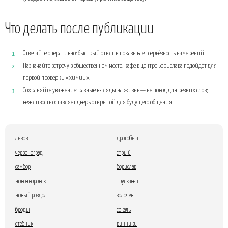
Что делать после публикации
Отвечайте оперативно: быстрый отклик показывает серьёзность намерений.
Назначайте встречу в общественном месте: кафе в центре Борислава подойдёт для
первой проверки «химии».
Сохраняйте уважение: разные взгляды на жизнь — не повод для резких слов;
вежливость оставляет дверь открытой для будущего общения.
львов
дрогобыч
червоноград
стрый
самбор
борислав
новояворовск
трускавец
новый роздол
золочев
броды
сокаль
стебник
винники