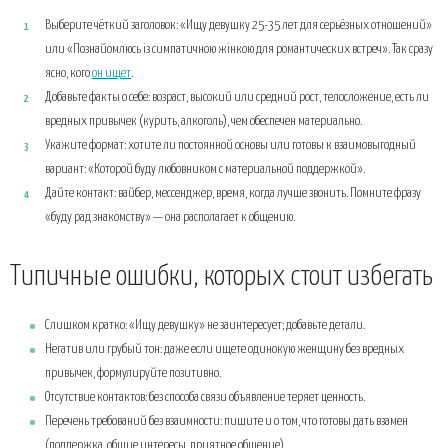
Выберите чёткий заголовок: «Ищу девушку 25-35 лет для серьёзных отношений»
или «Познайомлюсь із симпатичною жінкою для романтических встреч». Так сразу
ясно, кого
он ищет
.
Добавьте факты о себе: возраст, высокий или средний рост, телосложение, есть ли
вредных привычек (курить, алкоголь), чем обеспечен материально.
Укажите формат: хотите ли постоянной основы или готовы к взаимовыгодный
вариант: «Которой буду любовником с материальной поддержкой».
Дайте контакт: вайбер, мессенджер, время, когда лучше звонить. Помните фразу
«буду рад знакомству» — она располагает к общению.
Типичные ошибки, которых стоит избегать
Слишком кратко: «Ищу девушку» не заинтересует; добавьте детали.
Негатив или грубый тон: даже если ищете одинокую женщину без вредных
привычек, формулируйте позитивно.
Отсутствие контактов: без способа связи объявление теряет ценность.
Перечень требований без взаимности: пишите и о том, что готовы дать взамен
(поддержка, общие интересы, приятное общение).