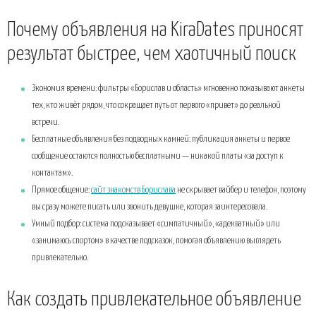
Почему объявления на KiraDates приносят
результат быстрее, чем хаотичный поиск
Экономия времени: фильтры «Борислав и область» мгновенно показывают анкеты
тех, кто живёт рядом, что сокращает путь от первого «привет» до реальной
встречи.
Бесплатные объявления без подводных камней: публикация анкеты и первое
сообщение остаются полностью бесплатными — никакой платы «за доступ к
контактам».
Прямое общение:
сайт знакомств Борислава
не скрывает вайбер и телефон, поэтому
вы сразу можете писать или звонить девушке, которая заинтересовала.
Умный подбор: система подсказывает «симпатичный», «адекватный» или
«занимаюсь спортом» в качестве подсказок, помогая объявлению выглядеть
привлекательно.
Как создать привлекательное объявление