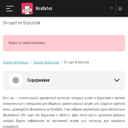
KiraDates
RU
UA
Он ищет ее Борислав
Наразі тут немає оголошень
Знакомства Украины
Знакомства Борислав
Он ищет ее Борислав
Содержание
Почему объявления на KiraDates приносят результат быстрее, чем
Если вы — симпатичный, адекватный мужчина, который живет в Бориславе и мечтает
хаотичный поиск
познакомиться с женщиной для общения, романтических встреч или создания крепкой
Как создать привлекательное объявление
семьи, размещайте объявление на KiraDates. У нас собрана крупнейшая доска бесплатных
объявлений «Он ищет её» Борислава и области: здесь легко найти одинокую девушку,
Типичные ошибки, которых стоит избегать
которой будете любовником на постоянной основе или спутницу для серьёзных
Что делать после публикации
отношений.