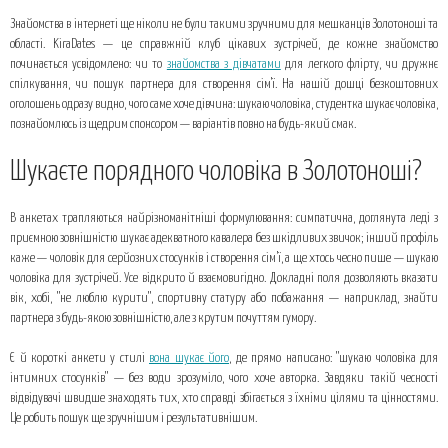
Шукаєте порядного чоловіка в Золотоноші?
Знайомства в інтернеті ще ніколи не були такими зручними для мешканців Золотоноші та
Дівчина хоче познайомитись із серйозним чоловіком: гідний вибір для
області. KiraDates — це справжній клуб цікавих зустрічей, де кожне знайомство
стабільних стосунків
починається усвідомлено: чи то
знайомства з дівчатами
для легкого флірту, чи дружнє
спілкування, чи пошук партнера для створення сім'ї. На нашій дошці безкоштовних
Топ 3 поради від нас:
оголошень одразу видно, чого саме хоче дівчина: шукаю чоловіка, студентка шукає чоловіка,
познайомлюсь із щедрим спонсором — варіантів повно на будь-який смак.
Шукаєте порядного чоловіка в Золотоноші?
В анкетах трапляються найрізноманітніші формулювання: симпатична, доглянута леді з
приємною зовнішністю шукає адекватного кавалера без шкідливих звичок; інший профіль
каже — чоловік для серйозних стосунків і створення сім’ї, а ще хтось чесно пише — шукаю
чоловіка для зустрічей. Усе відкрито й взаємовигідно. Докладні поля дозволяють вказати
вік, хобі, "не люблю курити", спортивну статуру або побажання — наприклад, знайти
партнера з будь-якою зовнішністю, але з крутим почуттям гумору.
Є й короткі анкети у стилі
вона шукає його
, де прямо написано: "шукаю чоловіка для
інтимних стосунків" — без води зрозуміло, чого хоче авторка. Завдяки такій чесності
відвідувачі швидше знаходять тих, хто справді збігається з їхніми цілями та цінностями.
Це робить пошук ще зручнішим і результативнішим.