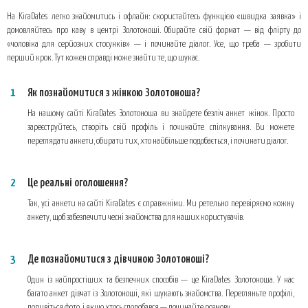
На KiraDates легко знайомитись і офлайн: скористайтесь функцією «швидка заявка» і
домовляйтесь про каву в центрі Золотоноші. Обирайте свій формат — від флірту до
«чоловіка для серйозних стосунків» — і починайте діалог. Усе, що треба — зробити
перший крок. Тут кожен справді може знайти те, що шукає.
Як познайомитися з жінкою Золотоноша?
На нашому сайті KiraDates Золотоноша ви знайдете безліч анкет жінок. Просто
зареєструйтесь, створіть свій профіль і починайте спілкування. Ви можете
переглядати анкети, обирати тих, хто найбільше подобається, і починати діалог.
Це реальні оголошення?
Так, усі анкети на сайті KiraDates є справжніми. Ми ретельно перевіряємо кожну
анкету, щоб забезпечити чесні знайомства для наших користувачів.
Де познайомитися з дівчиною Золотоноші?
Один із найпростіших та безпечних способів — це KiraDates Золотоноша. У нас
багато анкет дівчат із Золотоноші, які шукають знайомства. Перегляньте профілі,
подивіться фото, і якщо хтось сподобався — починайте розмову.