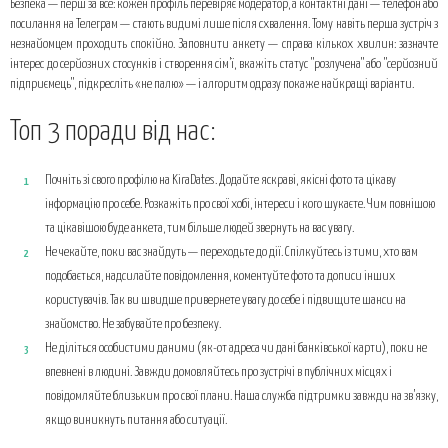
Безпека — перш за все: кожен профіль перевіряє модератор, а контактні дані — телефон або
посилання на Телеграм — стають видимі лише після схвалення. Тому навіть перша зустріч з
незнайомцем проходить спокійно. Заповнити анкету — справа кількох хвилин: зазначте
інтерес до серйозних стосунків і створення сім’ї, вкажіть статус "розлучена" або "серйозний
підприємець", підкресліть «не палю» — і алгоритм одразу покаже найкращі варіанти.
Топ 3 поради від нас:
Почніть зі свого профілю на KiraDates. Додайте яскраві, якісні фото та цікаву
інформацію про себе. Розкажіть про свої хобі, інтереси і кого шукаєте. Чим повнішою
та цікавішою буде анкета, тим більше людей звернуть на вас увагу.
Не чекайте, поки вас знайдуть — переходьте до дії. Спілкуйтесь із тими, хто вам
подобається, надсилайте повідомлення, коментуйте фото та дописи інших
користувачів. Так ви швидше привернете увагу до себе і підвищите шанси на
знайомство. Не забувайте про безпеку.
Не діліться особистими даними (як-от адреса чи дані банківської карти), поки не
впевнені в людині. Завжди домовляйтесь про зустрічі в публічних місцях і
повідомляйте близьким про свої плани. Наша служба підтримки завжди на зв’язку,
якщо виникнуть питання або ситуації.