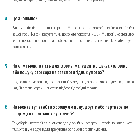
Це анонімно?
Ваша анонімність — наш пріоритет. Ми не розкриваємо особисту інформацію без
вашої згоди. Ви самі керуєте тим, що хочете показати іншим. Ми постійно стежимо
за безпекою спільноти та робимо все, щоб знайомства на KiraDates були
комфортними.
Чи є тут можливість для формату студентка шукає чоловіка
або пошуку спонсора на взаємовигідних умовах?
Так, розділ «взаємовигідно» створений саме для цього: зазначте «студентка, шукаю
надійного спонсора» — система підбере відповідні варіанти.
Чи можна тут знайти хорошу людину, друзів або партнера по
спорту для приємних зустрічей?
Так, оберіть категорії «знайомство для дружби» і «спорт» — сервіс покаже анкети
тих, хто шукає друзів для тренувань або приємного спілкування.