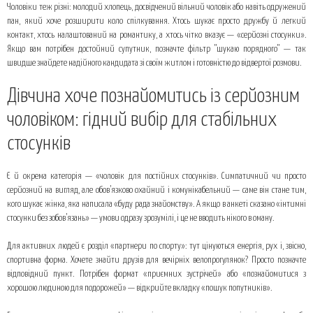
Чоловіки теж різні: молодий хлопець, досвідчений вільний чоловік або навіть одружений
пан, який хоче розширити коло спілкування. Хтось шукає просто дружбу й легкий
контакт, хтось налаштований на романтику, а хтось чітко вказує — «серйозні стосунки».
Якщо вам потрібен достойний супутник, позначте фільтр "шукаю порядного" — так
швидше знайдете надійного кандидата зі своїм житлом і готовністю до відвертої розмови.
Дівчина хоче познайомитись із серйозним
чоловіком: гідний вибір для стабільних
стосунків
Є й окрема категорія — «чоловік для постійних стосунків». Симпатичний чи просто
серйозний на вигляд, але обов’язково охайний і комунікабельний — саме він стане тим,
кого шукає жінка, яка написала «буду рада знайомству». А якщо в анкеті сказано «інтимні
стосунки без зобов’язань» — умови одразу зрозумілі, і це не вводить нікого в оману.
Для активних людей є розділ «партнери по спорту»: тут цінуються енергія, рух і, звісно,
спортивна форма. Хочете знайти друзів для вечірніх велопрогулянок? Просто позначте
відповідний пункт. Потрібен формат «приємних зустрічей» або «познайомитися з
хорошою людиною для подорожей» — відкрийте вкладку «пошук попутників».