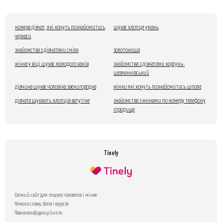
номера дівчат, які хочуть познайомитись
шукає хлопця умань
черкаси
знайомства з дівчатами сміла
золотоноша
жінка у віці шукає молодого канів
знайомства з дівчатами корсунь-
шевченківський
дівчина шукає чоловіка звенигородка
жінки які хочуть познайомитись шпола
дівчата шукають хлопців ватутіне
знайомства з жінками по номеру телефону
городище
Tinely
Свіжий сайт для пошуку чоловіків і жінок
Ніякого спаму, ботів і вірусів
Повна конфіденційність