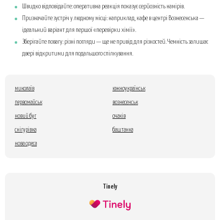
Швидко відповідайте: оперативна реакція показує серйозність намірів.
Призначайте зустріч у людному місці: наприклад, кафе в центрі Вознесенська —
ідеальний варіант для першої «перевірки хімії».
Зберігайте повагу: різні погляди — ще не привід для різкостей. Чемність залишає
двері відкритими для подальшого спілкування.
миколаїв
южноукраїнськ
первомайськ
вознесенськ
новий буг
очаків
снігурівка
баштанка
нова одеса
Tinely