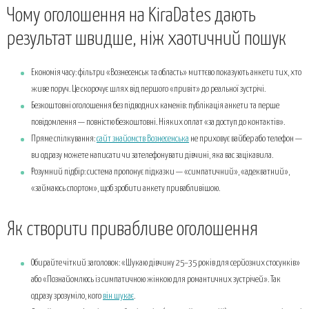
Чому оголошення на KiraDates дають
результат швидше, ніж хаотичний пошук
Економія часу: фільтри «Вознесенськ та область» миттєво показують анкети тих, хто
живе поруч. Це скорочує шлях від першого «привіт» до реальної зустрічі.
Безкоштовні оголошення без підводних каменів: публікація анкети та перше
повідомлення — повністю безкоштовні. Ніяких оплат «за доступ до контактів».
Пряме спілкування:
сайт знайомств Вознесенська
не приховує вайбер або телефон —
ви одразу можете написати чи зателефонувати дівчині, яка вас зацікавила.
Розумний підбір: система пропонує підказки — «симпатичний», «адекватний»,
«займаюсь спортом», щоб зробити анкету привабливішою.
Як створити привабливе оголошення
Обирайте чіткий заголовок: «Шукаю дівчину 25–35 років для серйозних стосунків»
або «Познайомлюсь із симпатичною жінкою для романтичних зустрічей». Так
одразу зрозуміло, кого
він шукає
.