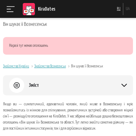
KiraDates
RU
UA
Він шукає її Вознесенськ
Наразі тут немає оголошень
Знайомства України
Знайомства Вознесенськ
Він шукає її Вознесенськ
Зміст
Чому оголошення на KiraDates дають результат швидше, ніж хаотичний
Якщо ви — симпатичний, адекватний чоловік, який живе в Вознесенську і мріє
пошук
познайомитись із жінкою для спілкування, романтичних зустрічей або створення міцної
Як створити привабливе оголошення
сім’ї — розміщуйте оголошення на KiraDates. У нас зібрана найбільша дошка безкоштовних
оголошень «Він шукає її» Вознесенська та області. Тут легко знайти самотню дівчину — як
Типові помилки, яких варто уникати
для постійних інтимних стосунків, так і для серйозних відносин.
Що робити після публікації