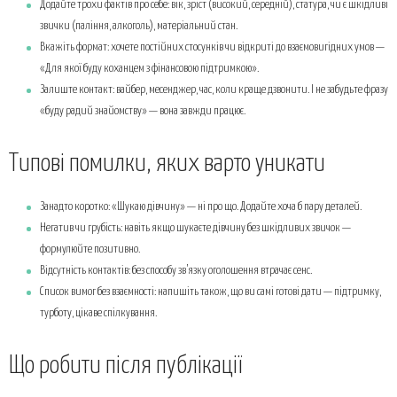
Додайте трохи фактів про себе: вік, зріст (високий, середній), статура, чи є шкідливі
звички (паління, алкоголь), матеріальний стан.
Вкажіть формат: хочете постійних стосунків чи відкриті до взаємовигідних умов —
«Для якої буду коханцем з фінансовою підтримкою».
Залиште контакт: вайбер, месенджер, час, коли краще дзвонити. І не забудьте фразу
«буду радий знайомству» — вона завжди працює.
Типові помилки, яких варто уникати
Занадто коротко: «Шукаю дівчину» — ні про що. Додайте хоча б пару деталей.
Негатив чи грубість: навіть якщо шукаєте дівчину без шкідливих звичок —
формулюйте позитивно.
Відсутність контактів: без способу зв’язку оголошення втрачає сенс.
Список вимог без взаємності: напишіть також, що ви самі готові дати — підтримку,
турботу, цікаве спілкування.
Що робити після публікації