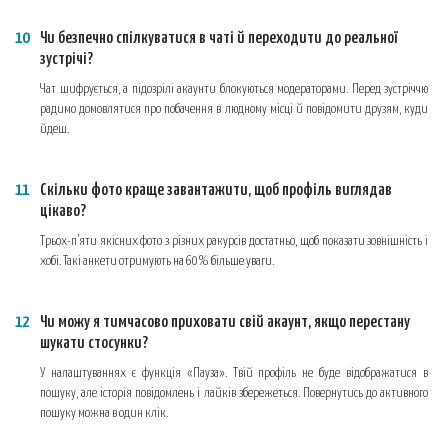
Чи безпечно спілкуватися в чаті й переходити до реальної
зустрічі?
Чат шифрується, а підозрілі акаунти блокуються модераторами. Перед зустріччю
радимо домовлятися про побачення в людному місці й повідомити друзям, куди
йдеш.
Скільки фото краще завантажити, щоб профіль виглядав
цікаво?
Трьох-п’яти якісних фото з різних ракурсів достатньо, щоб показати зовнішність і
хобі. Такі анкети отримують на 60% більше уваги.
Чи можу я тимчасово приховати свій акаунт, якщо перестану
шукати стосунки?
У налаштуваннях є функція «Пауза». Твій профіль не буде відображатися в
пошуку, але історія повідомлень і лайків збережеться. Повернутись до активного
пошуку можна в один клік.