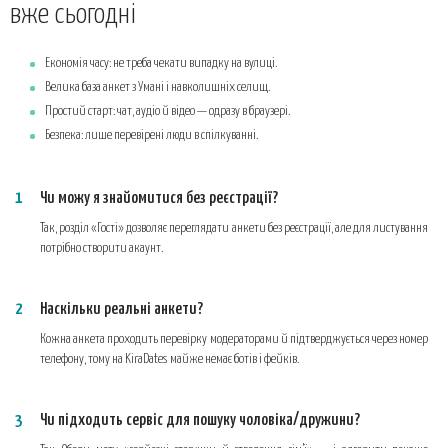
вже сьогодні
Економія часу: не треба чекати випадку на вулиці.
Велика база анкет з Умані і навколишніх селищ.
Простий старт: чат, аудіо й відео — одразу в браузері.
Безпека: лише перевірені люди в спілкуванні.
Чи можу я знайомитися без реєстрації?
Так, розділ «Гості» дозволяє переглядати анкети без реєстрації, але для листування
потрібно створити акаунт.
Наскільки реальні анкети?
Кожна анкета проходить перевірку модераторами й підтверджується через номер
телефону, тому на KiraDates майже немає ботів і фейків.
Чи підходить сервіс для пошуку чоловіка/дружини?