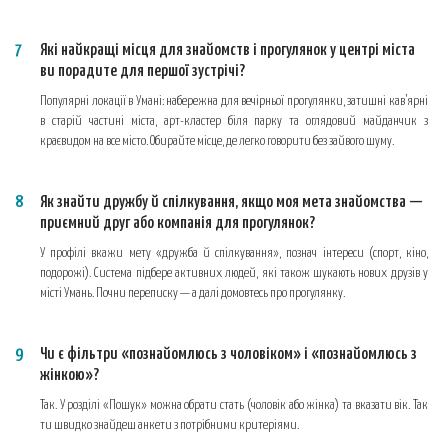
Які найкращі місця для знайомств і прогулянок у центрі міста
ви порадите для першої зустрічі?
Популярні локації в Умані: набережна для вечірньої прогулянки, затишні кав’ярні
в старій частині міста, арт-кластер біля парку та оглядовий майданчик з
краєвидом на все місто. Обирайте місце, де легко говорити без зайвого шуму.
Як знайти дружбу й спілкування, якщо моя мета знайомства —
приємний друг або компанія для прогулянок?
У профілі вкажи мету «дружба й спілкування», познач інтереси (спорт, кіно,
подорожі). Система підбере активних людей, які також шукають нових друзів у
місті Умань. Почни переписку — а далі домовтесь про прогулянку.
Чи є фільтри «познайомлюсь з чоловіком» і «познайомлюсь з
жінкою»?
Так. У розділі «Пошук» можна обрати стать (чоловік або жінка) та вказати вік. Так
ти швидко знайдеш анкети з потрібними критеріями.