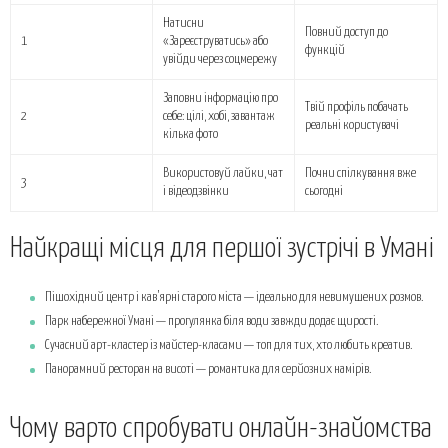
Натисни
Повний доступ до
1
«Зареєструватись» або
функцій
увійди через соцмережу
Заповни інформацію про
Твій профіль побачать
2
себе: цілі, хобі, завантаж
реальні користувачі
кілька фото
Використовуй лайки, чат
Почни спілкування вже
3
і відеодзвінки
сьогодні
Найкращі місця для першої зустрічі в Умані
Пішохідний центр і кав’ярні старого міста — ідеально для невимушених розмов.
Парк набережної Умані — прогулянка біля води завжди додає щирості.
Сучасний арт-кластер із майстер-класами — топ для тих, хто любить креатив.
Панорамний ресторан на висоті — романтика для серйозних намірів.
Чому варто спробувати онлайн-знайомства