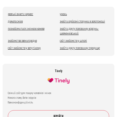
реальні анкети чаркасс
умань
дівчата сміла
знайти серйозні стосунки в золотоноші
познайомитися з жінкою канева
знайти другу половинку корсунь-
шевченківський
знайомства звенигородка
сайт знайомств у шполі
сайт знайомств у ватутіному
знайти другу половинку городище
Tinely
Свіжий сайт для пошуку чоловіків і жінок
Ніякого спаму, ботів і вірусів
Повна конфіденційність
ПЕРЕЙТИ