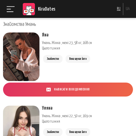
KiraDates
RU
UA
Знайомства Умань
Яна
Умань. Жінка , мені 23, 58 кг, 168 см
Цього тижня
Знайомство
Вона шукає його
НАПИСАТИ ПОВІДОМЛЕННЯ
Уляна
Умань. Жінка , мені 22, 50 кг, 169 см
Цього тижня
Знайомство
Вона шукає його