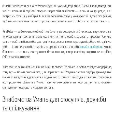
Знайомства Умань для стосунків, дружби та спілкування
Онлайн-знайомства давно перестали бути чимось «підозрілим». Тисячі пар підтвердили:
Що робить наш сервіс особливим
знайти кохання й серйозні стосунки через сайт знайомств — це так само природно, як і
зустрітись офлайн у кав’ярні. KiraDates бере найкраще у конкурентів і додає свої фішки,
Як познайомитись у Умані за 3 кроки
щоб знайомства в Умані ставали простішими, безпечнішими й абсолютно безкоштовними.
Найкращі місця для першої зустрічі в Умані
Чому варто спробувати онлайн-знайомства вже сьогодні
KiraDates — це безкоштовний сайт знайомств, де реєстрація займає всього пару хвилин, а
ключові функції доступні навіть без акаунта. Не готовий створювати профіль? Увімкни
режим «сайт знайомств без реєстрації»: подивись анкети користувачів, обери місто, вік чи
хобі — і сам переконайся, наскільки зручно працює наш сайт
онлайн-знайомств
. Хочеш
більшого — тисни «зареєструватись безкоштовно», номер телефону вводити не потрібно,
СМС не надсилатимемо.
У нас велика база анкет мешканців Умані та області. Усі анкети з фото проходять модерацію,
тому тут — тільки реальні люди, які зараз активні. Розумна система підбору враховує твої
смаки та вподобання, допомагає швидко знайти симпатичних дівчат, надійних чоловіків
або просто нові обличчя в Умані. Після кількох лайків ти побачиш, як легко онлайн-
спілкування переходить у реальні зустрічі.
Знайомства Умань для стосунків, дружби
та спілкування