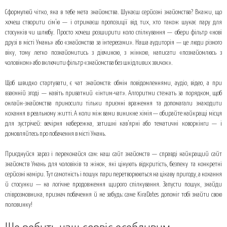
Сформулюй чітко, яка в тебе мета знайомства. Шукаєш серйозні знайомства? Вкажи, що
хочеш створити сім’ю — і отримаєш пропозиції від тих, хто також шукає пару для
стосунків чи шлюбу. Просто хочеш розширити коло спілкування — обери фільтр «нові
друзі в місті Умань» або «знайомства за інтересами». Наша аудиторія — це люди різного
віку, тому легко познайомитись з дівчиною, з жінкою, написати «познайомлюсь з
чоловіком» або включити фільтр «знайомства без шкідливих звичок».
Щоб швидко стартувати, є чат знайомств: обмін повідомленнями, аудіо, відео, а при
взаємній згоді — навіть приватний «інтим-чат». Алгоритми стежать за порядком, щоб
онлайн-знайомства приносили тільки приємні враження та допомагали знаходити
кохання в реальному житті. А коли між вами виникне хімія — обирайте найкращі місця
для зустрічей: вечірня набережна, затишні кав’ярні або тематичні коворкінги — і
домовляйтесь про побачення в місті Умань.
Приєднуйся зараз і переконайся сам: наш сайт знайомств — справді найкращий сайт
знайомств Умань для чоловіків та жінок, які цінують відкритість, безпеку та конкретні
серйозні наміри. Тут самотність і пошук пари перетворюються на цікаву пригоду, а кохання
й стосунки — на логічне продовження щирого спілкування. Запусти пошук, знайди
співрозмовника, признач побачення й не забудь: саме KiraDates допоміг тобі знайти свою
половинку!