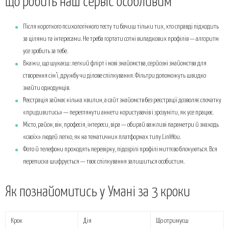
Що робить наш сервіс особливим
Після короткого психологічного тесту ти бачиш тільки тих, хто справді підходить
за цілями та інтересами. Не треба гортати сотні випадкових профілів — алгоритм
усе зробить за тебе.
Вкажи, що шукаєш: легкий флірт і нові знайомства, серйозні знайомства для
створення сім’ї, дружбу чи ділове спілкування. Фільтри допоможуть швидко
знайти однодумців.
Реєстрація займає кілька хвилин, а сайт знайомств без реєстрації дозволяє спочатку
«придивитись» — переглянути анкети користувачів і зрозуміти, як усе працює.
Місто, район, вік, професія, інтереси, віра — обирай важливі параметри й знаходь
«своїх» людей легко, як на тематичних платформах типу LinkYou.
Фото й телефони проходять перевірку, підозрілі профілі миттєво блокуються. Вся
переписка шифрується — твоє спілкування залишиться особистим.
Як познайомитись у Умані за 3 кроки
Крок
Дія
Що отримуєш