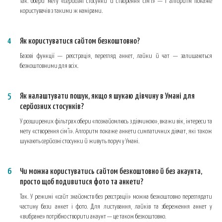
Так. Обери мету «серйозні стосунки й створення сім’ї» — і алгоритм покаже
користувачів з такими ж намірами.
Як користуватися сайтом безкоштовно?
Базові функції — реєстрація, перегляд анкет, лайки й чат — залишаються
безкоштовними для всіх.
Як налаштувати пошук, якщо я шукаю дівчину в Умані для
серйозних стосунків?
У розширених фільтрах обери «познайомлюсь з дівчиною», вкажи вік, інтереси та
мету «створення сім’ї». Алгоритм покаже анкети симпатичних дівчат, які також
шукають серйозні стосунки й живуть поруч у Умані.
Чи можна користуватись сайтом безкоштовно й без акаунта,
просто щоб подивитися фото та анкети?
Так. У режимі «сайт знайомств без реєстрації» можна безкоштовно переглядати
частину бази анкет і фото. Для листування, лайків та збереження анкет у
«вибране» потрібно створити акаунт — це також безкоштовно.