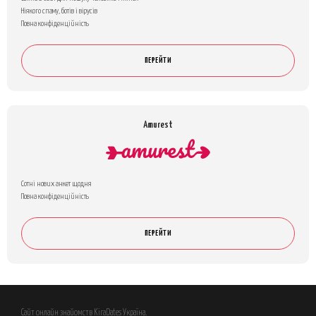
Ніякого спаму, ботів і вірусів
Повна конфіденційність
ПЕРЕЙТИ
Amurest
Сотні нових анкет щодня
Повна конфіденційність
ПЕРЕЙТИ
Сайт онлайн знайомств KiraDates Україна.