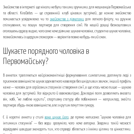
Шукаєте порядного чоловіка в Первомайську?
Знайомства в інтернеті ще ніколи не були такими зручними для мешканців Первомайська
Дівчина хоче познайомитись із серйозним чоловіком: гідний вибір для
та області. KiraDates — це справжній клуб цікавих зустрічей, де кожне знайомство
стабільних стосунків
починається усвідомлено: чи то
знайомства з дівчатами
для легкого флірту, чи дружнє
спілкування, чи пошук партнера для створення сім'ї. На нашій дошці безкоштовних
Топ 3 поради від нас:
оголошень одразу видно, чого саме хоче дівчина: шукаю чоловіка, студентка шукає чоловіка,
познайомлюсь із щедрим спонсором — варіантів повно на будь-який смак.
Шукаєте порядного чоловіка в
Первомайську?
В анкетах трапляються найрізноманітніші формулювання: симпатична, доглянута леді з
приємною зовнішністю шукає адекватного кавалера без шкідливих звичок; інший профіль
каже — чоловік для серйозних стосунків і створення сім’ї, а ще хтось чесно пише — шукаю
чоловіка для зустрічей. Усе відкрито й взаємовигідно. Докладні поля дозволяють вказати
вік, хобі, "не люблю курити", спортивну статуру або побажання — наприклад, знайти
партнера з будь-якою зовнішністю, але з крутим почуттям гумору.
Є й короткі анкети у стилі
вона шукає його
, де прямо написано: "шукаю чоловіка для
інтимних стосунків" — без води зрозуміло, чого хоче авторка. Завдяки такій чесності
відвідувачі швидше знаходять тих, хто справді збігається з їхніми цілями та цінностями.