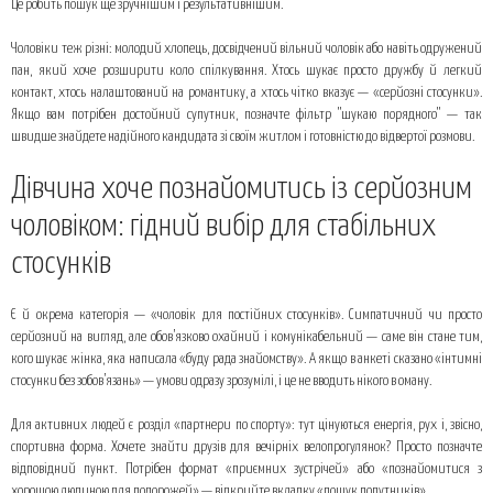
Це робить пошук ще зручнішим і результативнішим.
Чоловіки теж різні: молодий хлопець, досвідчений вільний чоловік або навіть одружений
пан, який хоче розширити коло спілкування. Хтось шукає просто дружбу й легкий
контакт, хтось налаштований на романтику, а хтось чітко вказує — «серйозні стосунки».
Якщо вам потрібен достойний супутник, позначте фільтр "шукаю порядного" — так
швидше знайдете надійного кандидата зі своїм житлом і готовністю до відвертої розмови.
Дівчина хоче познайомитись із серйозним
чоловіком: гідний вибір для стабільних
стосунків
Є й окрема категорія — «чоловік для постійних стосунків». Симпатичний чи просто
серйозний на вигляд, але обов’язково охайний і комунікабельний — саме він стане тим,
кого шукає жінка, яка написала «буду рада знайомству». А якщо в анкеті сказано «інтимні
стосунки без зобов’язань» — умови одразу зрозумілі, і це не вводить нікого в оману.
Для активних людей є розділ «партнери по спорту»: тут цінуються енергія, рух і, звісно,
спортивна форма. Хочете знайти друзів для вечірніх велопрогулянок? Просто позначте
відповідний пункт. Потрібен формат «приємних зустрічей» або «познайомитися з
хорошою людиною для подорожей» — відкрийте вкладку «пошук попутників».