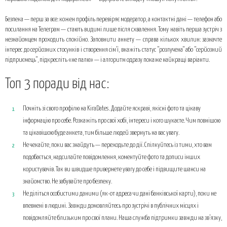
Безпека — перш за все: кожен профіль перевіряє модератор, а контактні дані — телефон або
посилання на Телеграм — стають видимі лише після схвалення. Тому навіть перша зустріч з
незнайомцем проходить спокійно. Заповнити анкету — справа кількох хвилин: зазначте
інтерес до серйозних стосунків і створення сім’ї, вкажіть статус "розлучена" або "серйозний
підприємець", підкресліть «не палю» — і алгоритм одразу покаже найкращі варіанти.
Топ 3 поради від нас:
Почніть зі свого профілю на KiraDates. Додайте яскраві, якісні фото та цікаву
інформацію про себе. Розкажіть про свої хобі, інтереси і кого шукаєте. Чим повнішою
та цікавішою буде анкета, тим більше людей звернуть на вас увагу.
Не чекайте, поки вас знайдуть — переходьте до дії. Спілкуйтесь із тими, хто вам
подобається, надсилайте повідомлення, коментуйте фото та дописи інших
користувачів. Так ви швидше привернете увагу до себе і підвищите шанси на
знайомство. Не забувайте про безпеку.
Не діліться особистими даними (як-от адреса чи дані банківської карти), поки не
впевнені в людині. Завжди домовляйтесь про зустрічі в публічних місцях і
повідомляйте близьким про свої плани. Наша служба підтримки завжди на зв’язку,