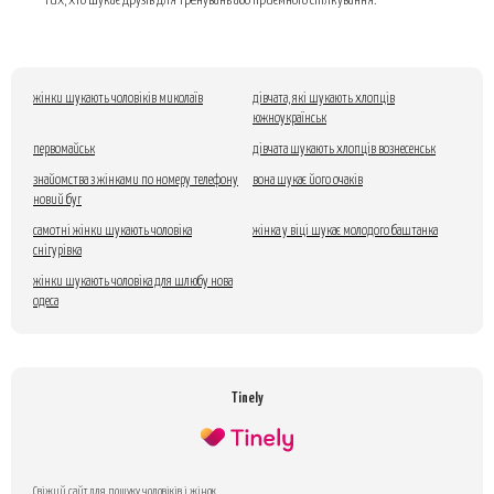
тих, хто шукає друзів для тренувань або приємного спілкування.
жінки шукають чоловіків миколаїв
дівчата, які шукають хлопців
южноукраїнськ
первомайськ
дівчата шукають хлопців вознесенськ
знайомства з жінками по номеру телефону
вона шукає його очаків
новий буг
самотні жінки шукають чоловіка
жінка у віці шукає молодого баштанка
снігурівка
жінки шукають чоловіка для шлюбу нова
одеса
Tinely
Свіжий сайт для пошуку чоловіків і жінок