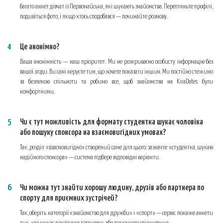
багато анкет дівчат із Первомайська, які шукають знайомства. Перегляньте профілі,
подивіться фото, і якщо хтось сподобався — починайте розмову.
Це анонімно?
Ваша анонімність — наш пріоритет. Ми не розкриваємо особисту інформацію без
вашої згоди. Ви самі керуєте тим, що хочете показати іншим. Ми постійно стежимо
за безпекою спільноти та робимо все, щоб знайомства на KiraDates були
комфортними.
Чи є тут можливість для формату студентка шукає чоловіка
або пошуку спонсора на взаємовигідних умовах?
Так, розділ «взаємовигідно» створений саме для цього: зазначте «студентка, шукаю
надійного спонсора» — система підбере відповідні варіанти.
Чи можна тут знайти хорошу людину, друзів або партнера по
спорту для приємних зустрічей?
Так, оберіть категорії «знайомство для дружби» і «спорт» — сервіс покаже анкети