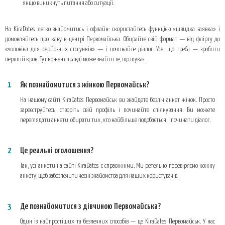
якщо виникнуть питання або ситуації.
На KiraDates легко знайомитись і офлайн: скористайтесь функцією «швидка заявка» і
домовляйтесь про каву в центрі Первомайська. Обирайте свій формат — від флірту до
«чоловіка для серйозних стосунків» — і починайте діалог. Усе, що треба — зробити
перший крок. Тут кожен справді може знайти те, що шукає.
Як познайомитися з жінкою Первомайськ?
На нашому сайті KiraDates Первомайськ ви знайдете безліч анкет жінок. Просто
зареєструйтесь, створіть свій профіль і починайте спілкування. Ви можете
переглядати анкети, обирати тих, хто найбільше подобається, і починати діалог.
Це реальні оголошення?
Так, усі анкети на сайті KiraDates є справжніми. Ми ретельно перевіряємо кожну
анкету, щоб забезпечити чесні знайомства для наших користувачів.
Де познайомитися з дівчиною Первомайська?
Один із найпростіших та безпечних способів — це KiraDates Первомайськ. У нас