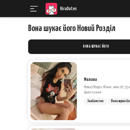
KiraDates
Вона шукає його Новий Розділ
ВОНА ШУКАЄ ЙОГО
Милана
Новий Розділ. Жінка , мені 20, 55 к
Цього тижня
Знайомство
Вона шукає йо