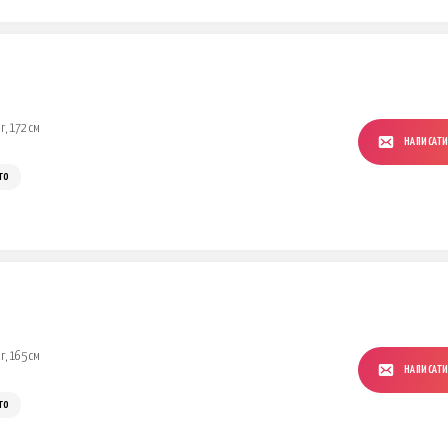
г, 172 см
НАПИСАТ
го
г, 165 см
НАПИСАТ
го