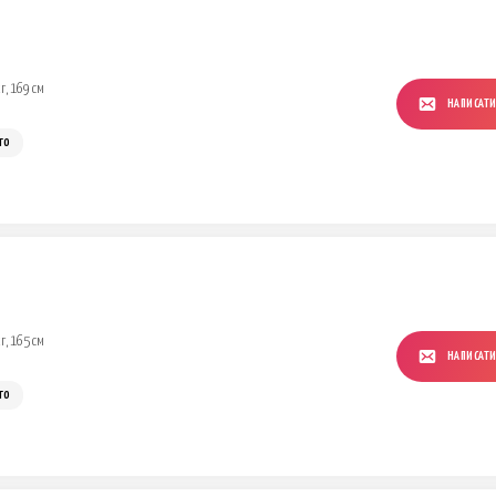
г, 169 см
НАПИСАТ
го
г, 165 см
НАПИСАТ
го