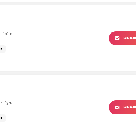
г, 170 см
НАПИСАТ
го
г, 163 см
НАПИСАТ
го