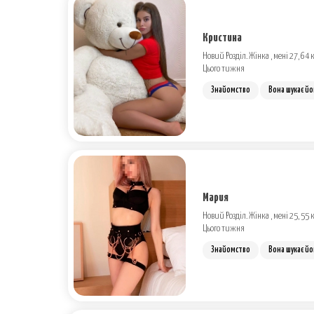
Кристина
Новий Розділ. Жінка , мені 27, 64 к
Цього тижня
Знайомство
Вона шукає йо
Мария
Новий Розділ. Жінка , мені 25, 55 к
Цього тижня
Знайомство
Вона шукає йо