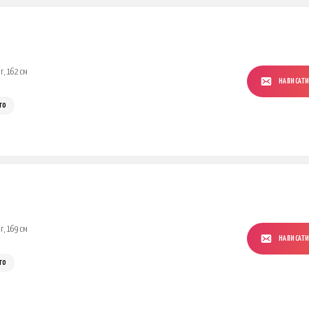
г, 162 см
НАПИСАТ
го
г, 169 см
НАПИСАТ
го