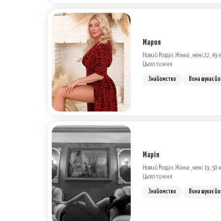
Мария
Новий Розділ. Жінка , мені 22, 49 к
Цього тижня
Знайомство
Вона шукає йо
Марія
Новий Розділ. Жінка , мені 19, 50 к
Цього тижня
Знайомство
Вона шукає йо