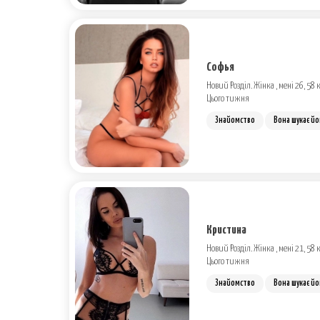
Софья
Новий Розділ. Жінка , мені 26, 58 к
Цього тижня
Знайомство
Вона шукає йо
Кристина
Новий Розділ. Жінка , мені 21, 58 к
Цього тижня
Знайомство
Вона шукає йо