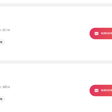
г, 167 см
НАПИСАТ
го
г, 168 см
НАПИСАТ
го