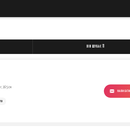
ВІН ШУКАЄ ЇЇ
г, 165 см
НАПИСАТ
го