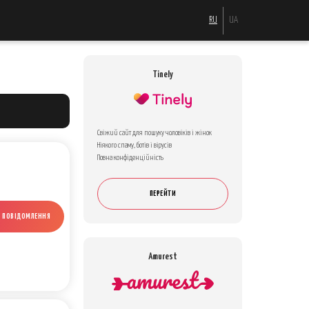
RU
UA
Tinely
Свіжий сайт для пошуку чоловіків і жінок
Ніякого спаму, ботів і вірусів
Повна конфіденційність
ПЕРЕЙТИ
И ПОВІДОМЛЕННЯ
Amurest