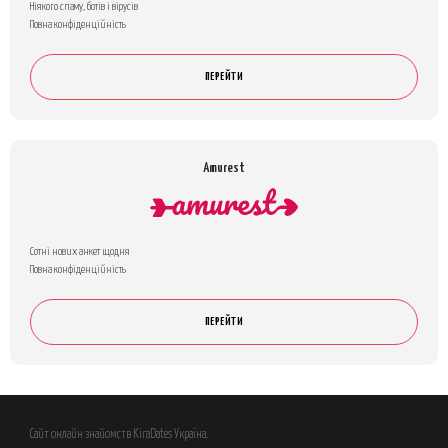
Ніякого спаму, ботів і вірусів
Повна конфіденційність
ПЕРЕЙТИ
Amurest
Сотні нових анкет щодня
Повна конфіденційність
ПЕРЕЙТИ
Сайт онлайн знайомств KiraDates Україна.