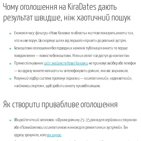
Чому оголошення на KiraDates дають
результат швидше, ніж хаотичний пошук
Економія часу: фільтри «Нова Каховка та область» миттєво показують анкети тих,
хто живе поруч. Це скорочує шлях від першого «привіт» до реальної зустрічі.
Безкоштовні оголошення без підводних каменів: публікація анкети та перше
повідомлення — повністю безкоштовні. Ніяких оплат «за доступ до контактів».
Пряме спілкування:
сайт знайомств Нової Каховки
не приховує вайбер або телефон
— ви одразу можете написати чи зателефонувати дівчині, яка вас зацікавила.
Розумний підбір: система пропонує підказки — «симпатичний», «адекватний»,
«займаюсь спортом», щоб зробити анкету привабливішою.
Як створити привабливе оголошення
Обирайте чіткий заголовок: «Шукаю дівчину 25–35 років для серйозних стосунків»
або «Познайомлюсь із симпатичною жінкою для романтичних зустрічей». Так
одразу зрозуміло, кого
він шукає
.