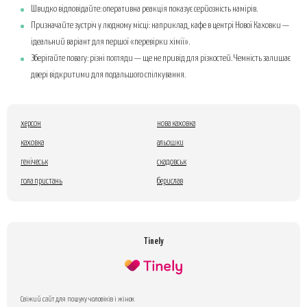
Швидко відповідайте: оперативна реакція показує серйозність намірів.
Призначайте зустріч у людному місці: наприклад, кафе в центрі Нової Каховки —
ідеальний варіант для першої «перевірки хімії».
Зберігайте повагу: різні погляди — ще не привід для різкостей. Чемність залишає
двері відкритими для подальшого спілкування.
херсон
нова каховка
каховка
альошки
генічеськ
скадовськ
гола пристань
берислав
Tinely
Свіжий сайт для пошуку чоловіків і жінок