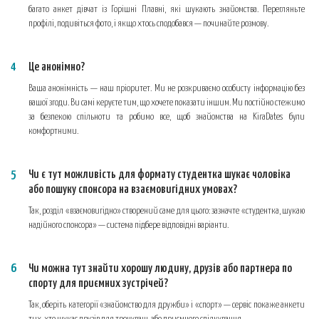
багато анкет дівчат із Горішні Плавні, які шукають знайомства. Перегляньте
профілі, подивіться фото, і якщо хтось сподобався — починайте розмову.
Це анонімно?
Ваша анонімність — наш пріоритет. Ми не розкриваємо особисту інформацію без
вашої згоди. Ви самі керуєте тим, що хочете показати іншим. Ми постійно стежимо
за безпекою спільноти та робимо все, щоб знайомства на KiraDates були
комфортними.
Чи є тут можливість для формату студентка шукає чоловіка
або пошуку спонсора на взаємовигідних умовах?
Так, розділ «взаємовигідно» створений саме для цього: зазначте «студентка, шукаю
надійного спонсора» — система підбере відповідні варіанти.
Чи можна тут знайти хорошу людину, друзів або партнера по
спорту для приємних зустрічей?
Так, оберіть категорії «знайомство для дружби» і «спорт» — сервіс покаже анкети