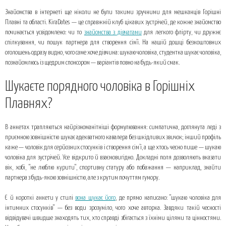
Шукаєте порядного чоловіка в Горішніх Плавнях?
Знайомства в інтернеті ще ніколи не були такими зручними для мешканців Горішні
Дівчина хоче познайомитись із серйозним чоловіком: гідний вибір для
Плавні та області. KiraDates — це справжній клуб цікавих зустрічей, де кожне знайомство
стабільних стосунків
починається усвідомлено: чи то
знайомства з дівчатами
для легкого флірту, чи дружнє
спілкування, чи пошук партнера для створення сім'ї. На нашій дошці безкоштовних
Топ 3 поради від нас:
оголошень одразу видно, чого саме хоче дівчина: шукаю чоловіка, студентка шукає чоловіка,
познайомлюсь із щедрим спонсором — варіантів повно на будь-який смак.
Шукаєте порядного чоловіка в Горішніх
Плавнях?
В анкетах трапляються найрізноманітніші формулювання: симпатична, доглянута леді з
приємною зовнішністю шукає адекватного кавалера без шкідливих звичок; інший профіль
каже — чоловік для серйозних стосунків і створення сім’ї, а ще хтось чесно пише — шукаю
чоловіка для зустрічей. Усе відкрито й взаємовигідно. Докладні поля дозволяють вказати
вік, хобі, "не люблю курити", спортивну статуру або побажання — наприклад, знайти
партнера з будь-якою зовнішністю, але з крутим почуттям гумору.
Є й короткі анкети у стилі
вона шукає його
, де прямо написано: "шукаю чоловіка для
інтимних стосунків" — без води зрозуміло, чого хоче авторка. Завдяки такій чесності
відвідувачі швидше знаходять тих, хто справді збігається з їхніми цілями та цінностями.