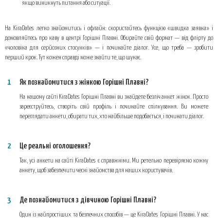
якщо виникнуть питання або ситуації.
На KiraDates легко знайомитись і офлайн: скористайтесь функцією «швидка заявка» і
домовляйтесь про каву в центрі Горішні Плавні. Обирайте свій формат — від флірту до
«чоловіка для серйозних стосунків» — і починайте діалог. Усе, що треба — зробити
перший крок. Тут кожен справді може знайти те, що шукає.
Як познайомитися з жінкою Горішні Плавні?
На нашому сайті KiraDates Горішні Плавні ви знайдете безліч анкет жінок. Просто
зареєструйтесь, створіть свій профіль і починайте спілкування. Ви можете
переглядати анкети, обирати тих, хто найбільше подобається, і починати діалог.
Це реальні оголошення?
Так, усі анкети на сайті KiraDates є справжніми. Ми ретельно перевіряємо кожну
анкету, щоб забезпечити чесні знайомства для наших користувачів.
Де познайомитися з дівчиною Горішні Плавні?
Один із найпростіших та безпечних способів — це KiraDates Горішні Плавні. У нас