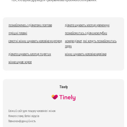
тих, хто шукає друзів для тренувань або приємного спілкування.
познайомлюсь з дівчатами полтава
дівчата шукають хлопця кременчук
горішні плавні
познайомитись з дівчиною лубни
самотні жінки шукають чоловіка миргород
номера дівчат, які хочуть познайомитись
гадяч
дівчата шукають хлопця пирятин
жінки шукають чоловіка карлівка
жінка шукає хорол
Tinely
Свіжий сайт для пошуку чоловіків і жінок
Ніякого спаму, ботів і вірусів
Повна конфіденційність