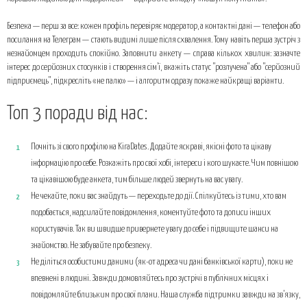
Безпека — перш за все: кожен профіль перевіряє модератор, а контактні дані — телефон або
посилання на Телеграм — стають видимі лише після схвалення. Тому навіть перша зустріч з
незнайомцем проходить спокійно. Заповнити анкету — справа кількох хвилин: зазначте
інтерес до серйозних стосунків і створення сім’ї, вкажіть статус "розлучена" або "серйозний
підприємець", підкресліть «не палю» — і алгоритм одразу покаже найкращі варіанти.
Топ 3 поради від нас:
Почніть зі свого профілю на KiraDates. Додайте яскраві, якісні фото та цікаву
інформацію про себе. Розкажіть про свої хобі, інтереси і кого шукаєте. Чим повнішою
та цікавішою буде анкета, тим більше людей звернуть на вас увагу.
Не чекайте, поки вас знайдуть — переходьте до дії. Спілкуйтесь із тими, хто вам
подобається, надсилайте повідомлення, коментуйте фото та дописи інших
користувачів. Так ви швидше привернете увагу до себе і підвищите шанси на
знайомство. Не забувайте про безпеку.
Не діліться особистими даними (як-от адреса чи дані банківської карти), поки не
впевнені в людині. Завжди домовляйтесь про зустрічі в публічних місцях і
повідомляйте близьким про свої плани. Наша служба підтримки завжди на зв’язку,