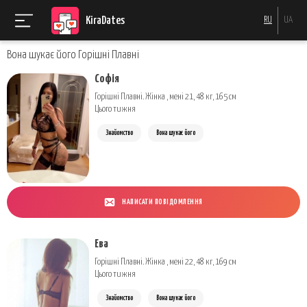
KiraDates
RU
UA
Вона шукає його Горішні Плавні
Софія
Горішні Плавні. Жінка , мені 21, 48 кг, 165 см
Цього тижня
Знайомство
Вона шукає його
НАПИСАТИ ПОВІДОМЛЕННЯ
Ева
Горішні Плавні. Жінка , мені 22, 48 кг, 169 см
Цього тижня
Знайомство
Вона шукає його