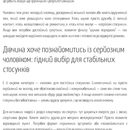
Це робить пошук ще зручнішим і результативнішим.
Чоловіки теж різні: молодий хлопець, досвідчений вільний чоловік або навіть одружений
пан, який хоче розширити коло спілкування. Хтось шукає просто дружбу й легкий
контакт, хтось налаштований на романтику, а хтось чітко вказує — «серйозні стосунки».
Якщо вам потрібен достойний супутник, позначте фільтр "шукаю порядного" — так
швидше знайдете надійного кандидата зі своїм житлом і готовністю до відвертої розмови.
Дівчина хоче познайомитись із серйозним
чоловіком: гідний вибір для стабільних
стосунків
Є й окрема категорія — «чоловік для постійних стосунків». Симпатичний чи просто
серйозний на вигляд, але обов’язково охайний і комунікабельний — саме він стане тим,
кого шукає жінка, яка написала «буду рада знайомству». А якщо в анкеті сказано «інтимні
стосунки без зобов’язань» — умови одразу зрозумілі, і це не вводить нікого в оману.
Для активних людей є розділ «партнери по спорту»: тут цінуються енергія, рух і, звісно,
спортивна форма. Хочете знайти друзів для вечірніх велопрогулянок? Просто позначте
відповідний пункт. Потрібен формат «приємних зустрічей» або «познайомитися з
хорошою людиною для подорожей» — відкрийте вкладку «пошук попутників».