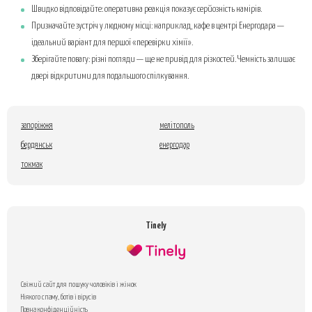
Швидко відповідайте: оперативна реакція показує серйозність намірів.
Призначайте зустріч у людному місці: наприклад, кафе в центрі Енергодара —
ідеальний варіант для першої «перевірки хімії».
Зберігайте повагу: різні погляди — ще не привід для різкостей. Чемність залишає
двері відкритими для подальшого спілкування.
запоріжжя
мелітополь
бердянськ
енергодар
токмак
Tinely
Свіжий сайт для пошуку чоловіків і жінок
Ніякого спаму, ботів і вірусів
Повна конфіденційність