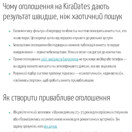
Чому оголошення на KiraDates дають
результат швидше, ніж хаотичний пошук
Економія часу: фільтри «Енергодар та область» миттєво показують анкети тих, хто
живе поруч. Це скорочує шлях від першого «привіт» до реальної зустрічі.
Безкоштовні оголошення без підводних каменів: публікація анкети та перше
повідомлення — повністю безкоштовні. Ніяких оплат «за доступ до контактів».
Пряме спілкування:
сайт знайомств Енергодара
не приховує вайбер або телефон —
ви одразу можете написати чи зателефонувати дівчині, яка вас зацікавила.
Розумний підбір: система пропонує підказки — «симпатичний», «адекватний»,
«займаюсь спортом», щоб зробити анкету привабливішою.
Як створити привабливе оголошення
Обирайте чіткий заголовок: «Шукаю дівчину 25–35 років для серйозних стосунків»
або «Познайомлюсь із симпатичною жінкою для романтичних зустрічей». Так
одразу зрозуміло, кого
він шукає
.