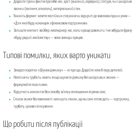
Додайте трохи фактів про себе: вік, зріст (високий, середній), статура, чи є шкідливі
звички (паління, алкоголь), матеріальний стан.
Вкажіть формат: хочете постійних стосунків чи відкриті до взаємовигідних умов —
«Для якої буду коханцем з фінансовою підтримкою».
Залиште контакт: вайбер, месенджер, час, коли краще дзвонити. І не забудьте фразу
«буду радий знайомству» — вона завжди працює.
Типові помилки, яких варто уникати
Занадто коротко: «Шукаю дівчину» — ні про що. Додайте хоча б пару деталей.
Негатив чи грубість: навіть якщо шукаєте дівчину без шкідливих звичок —
формулюйте позитивно.
Відсутність контактів: без способу зв’язку оголошення втрачає сенс.
Список вимог без взаємності: напишіть також, що ви самі готові дати — підтримку,
турботу, цікаве спілкування.
Що робити після публікації