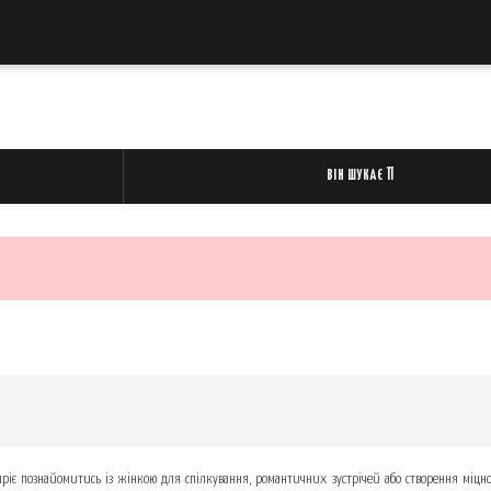
ВІН ШУКАЄ ЇЇ
аотичний пошук
іє познайомитись із жінкою для спілкування, романтичних зустрічей або створення міцно