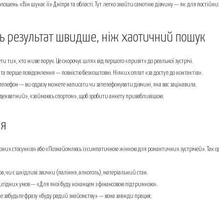
лошень «Він шукає її» Дніпра та області. Тут легко знайти самотню дівчину — як для постійни
ть результат швидше, ніж хаотичний пошук
ти тих, хто живе поруч. Це скорочує шлях від першого «привіт» до реальної зустрічі.
та перше повідомлення — повністю безкоштовні. Ніяких оплат «за доступ до контактів».
телефон — ви одразу можете написати чи зателефонувати дівчині, яка вас зацікавила.
адекватний», «займаюсь спортом», щоб зробити анкету привабливішою.
ня
зних стосунків» або «Познайомлюсь із симпатичною жінкою для романтичних зустрічей». Так одр
ура, чи є шкідливі звички (паління, алкоголь), матеріальний стан.
овигідних умов — «Для якої буду коханцем з фінансовою підтримкою».
не забудьте фразу «буду радий знайомству» — вона завжди працює.