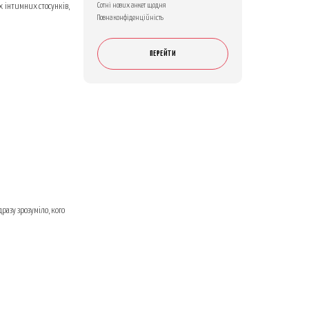
Сотні нових анкет щодня
х інтимних стосунків,
Повна конфіденційність
ПЕРЕЙТИ
азу зрозуміло, кого