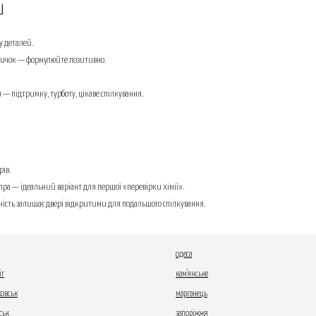
и
у деталей.
звичок — формулюйте позитивно.
и — підтримку, турботу, цікаве спілкування.
рів.
іпра — ідеальний варіант для першої «перевірки хімії».
емність залишає двері відкритими для подальшого спілкування.
одеса
іг
кам'янське
овськ
марганець
ськ
запоріжжя