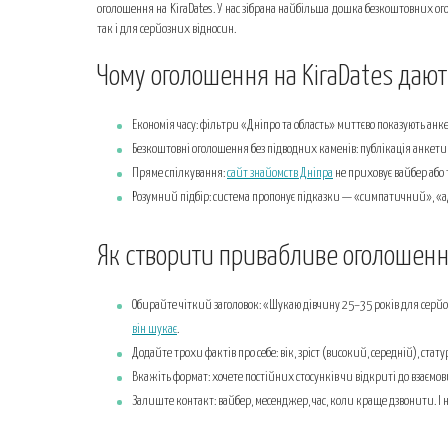
Як створити привабливе оголошення
оголошення на KiraDates. У нас зібрана найбільша дошка безкоштовних ого
так і для серйозних відносин.
Типові помилки, яких варто уникати
Що робити після публікації
Чому оголошення на KiraDates даю
Економія часу: фільтри «Дніпро та область» миттєво показують анке
Безкоштовні оголошення без підводних каменів: публікація анкети 
Пряме спілкування:
сайт знайомств Дніпра
не приховує вайбер або 
Розумний підбір: система пропонує підказки — «симпатичний», «
Як створити привабливе оголошен
Обирайте чіткий заголовок: «Шукаю дівчину 25–35 років для серйо
він шукає
.
Додайте трохи фактів про себе: вік, зріст (високий, середній), стат
Вкажіть формат: хочете постійних стосунків чи відкриті до взаєм
Залиште контакт: вайбер, месенджер, час, коли краще дзвонити. І 