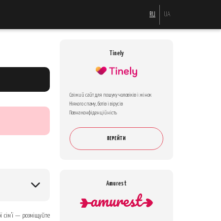
RU
UA
Tinely
Свіжий сайт для пошуку чоловіків і жінок
Ніякого спаму, ботів і вірусів
Повна конфіденційність
ПЕРЕЙТИ
Amurest
ї сім’ї — розміщуйте