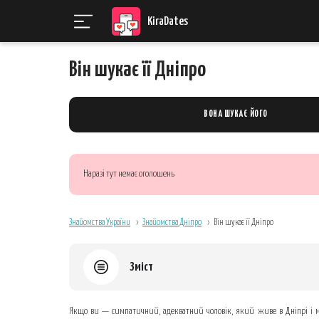
KiraDates
Він шукає її Дніпро
ВОНА ШУКАЄ ЙОГО
Наразі тут немає оголошень
Знайомства України
Знайомства Дніпро
Він шукає її Дніпро
Зміст
Чому оголошення на KiraDates дають результат швидше, ніж х
Якщо ви — симпатичний, адекватний чоловік, який живе в Дніпрі і мр