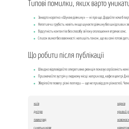
Типові помилки, яких варто уникат
Занадто коротко: «Шукаю дівчину» — ні про що. Додайте хоча б пар
Негатив чи грубість: навіть якщо шукаєте дівчину без шкідливих 
Відсутність контактів: без способу зв’язку оголошення втрачає сенс.
Список вимог без взаємності: напишіть також, що ви самі готові дат
Що робити після публікації
Швидко відповідайте: оперативна реакція показує серйозність намі
Призначайте зустріч у людному місці: наприклад, кафе в центрі Дн
Зберігайте повагу: різні погляди — ще не привід для різкостей. Ч
київ
харків
дніпро
кривий р
павлоград
новомоск
синельникове
краматор